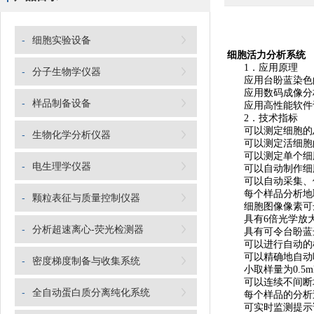
-
细胞实验设备
细胞活力分析系统
1．应用原理
-
分子生物学仪器
应用台盼蓝染色
应用数码成像分
-
样品制备设备
应用高性能软件
2．技术指标
可以测定细胞的
-
生物化学分析仪器
可以测定活细胞的
可以测定单个细胞
-
电生理学仪器
可以自动制作细
可以自动采集、
每个样品分析地取
-
颗粒表征与质量控制仪器
细胞图像像素可达到1
具有6倍光学放大
-
分析超速离心-荧光检测器
具有可令台盼蓝达
可以进行自动的
可以精确地自动
-
密度梯度制备与收集系统
小取样量为0.5m
可以连续不间断地
-
全自动蛋白质分离纯化系统
每个样品的分析过
可实时监测提示