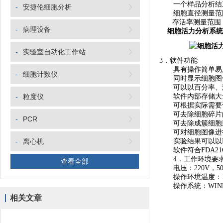
一个样品分析结束
-
安捷伦细胞分析
细胞直径测量范围为
存活率测量范围：0
-
病理设备
细胞活力分析系统
-
实验室自动化工作站
3．软件功能
具有操作简单易
-
细胞计数仪
同时显示细胞图像
可以以百分率、浓
-
粒度仪
软件内部存储大量
可根据实际需要设
可去除细胞碎片
-
PCR
可去除成簇细胞
可对细胞图像进行
-
离心机
实验结果可以以Ex
软件符合FDA21CF
4．工作环境要
查看全部
电压：220V，50/
操作环境温度：10
操作系统：WIND
相关文章