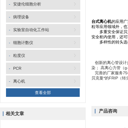
-
安捷伦细胞分析
-
病理设备
台式离心机
的应用广
粒等应用领域外，也
-
实验室自动化工作站
多重安全保证贝克曼
安全柜内使用，还可
多样性的转头选择O
-
细胞计数仪
-
粒度仪
创新的离心管设计
染； 高离心力管（
-
PCR
完善的厂家服务
7
贝克曼*的FRIP
-
离心机
查看全部
产品咨询
相关文章