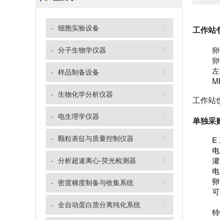
-
细胞实验设备
工作站
卵
-
分子生物学仪器
卵
左
-
样品制备设备
M
-
生物化学分析仪器
工作站
-
电生理学仪器
单独采
-
颗粒表征与质量控制仪器
E
电
-
分析超速离心-荧光检测器
灌
电
卵
-
密度梯度制备与收集系统
可
-
全自动蛋白质分离纯化系统
特