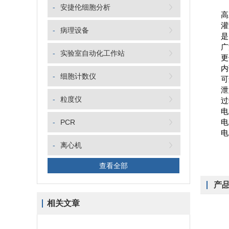
-
安捷伦细胞分析
高
灌
-
病理设备
是
广
-
实验室自动化工作站
更
内
-
细胞计数仪
可
泄
-
粒度仪
过
电
电
-
PCR
电
-
离心机
查看全部
产
相关文章