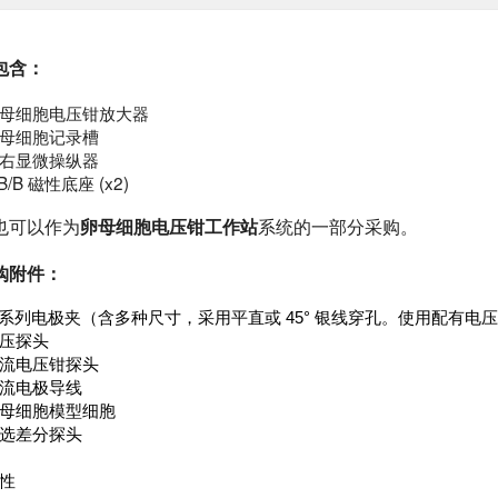
包含：
母细胞
电压钳放大器
母细胞记录槽
右显微操纵器
B/B 磁性底座 (x2)
也可以作为
卵母细胞电压钳工作站
系统的一部分采购。
购附件：
 系列电极夹（含多种尺寸，采用平直或 45° 银线穿孔。使用配有电
压探头
流电压钳探头
流电极导线
母细胞模型细胞
选差分探头
性