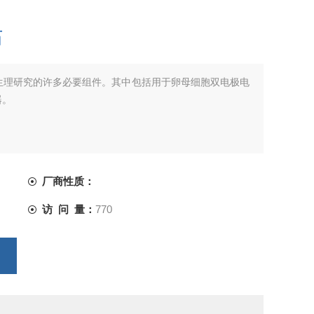
站
生理研究的许多必要组件。其中包括用于卵母细胞双电极电
器。
厂商性质：
访 问 量：
770