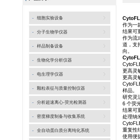
-
细胞实验设备
Cyto
作为一
结果可
-
分子生物学仪器
作为流
道，支
-
样品制备设备
向。
Cyto
-
生物化学分析仪器
Cyt
更高灵
-
电生理学仪器
更高灵
Cyto
-
颗粒表征与质量控制仪器
样品。
研究灵
-
分析超速离心-荧光检测器
6 个
结果可
-
密度梯度制备与收集系统
处理纳
Cyto
重复性
-
全自动蛋白质分离纯化系统
使用便