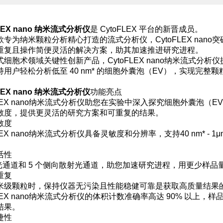
FLEX nano 纳米流式分析仪
是 CytoFLEX 平台的新晋成员。
款专为纳米颗粒分析精心打造的流式分析仪，CytoFLEX na
重复且操作简便灵活的解决方案，助其加速推进研究进程。
式细胞术领域关键性创新产品，CytoFLEX nano纳米流式分
持用户轻松分析低至 40 nm* 的细胞外囊泡（EV），实现完
FLEX nano 纳米流式分析仪
功能亮点
oFLEX nano纳米流式分析仪助您在实验中深入探究细胞外囊泡
敏度，提供更灵活的研究方案和可重复的结果。
敏度
FLEX nano纳米流式分析仪具备灵敏度和分辨率，支持40 nm*
活性
荧光通道和 5 个侧向散射光通道，助您加速研究进程，用更少样
重复
米级颗粒时，保持仪器无污染且性能稳健可靠是获取高质量结果的
FLEX nano纳米流式分析仪的体积计数准确率高达 90% 以上
结果。
捷性