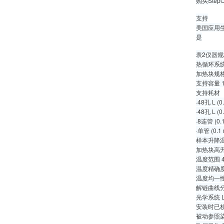
购买Ste
支持
美国应用
是
表2仪器规
热循环系
加热块规格
支持容量 1
支持耗材
·48孔 L 
·48孔 L 
·8连管 (0
·单管 (0.
样本升降温
加热块高升
温度范围 
温度精确度
温度均一性
解链曲线分
光学系统 
安装时已校正
被动参照染