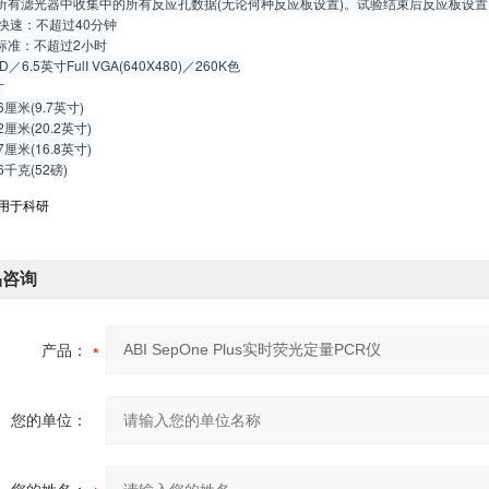
 所有滤光器中收集中的所有反应孔数据(无论何种反应板设置)。试验结束后反应板设
 快速：不超过40分钟
标准：不超过2小时
／6.5英寸FulI VGA(640X480)／260K色
寸
6厘米(9.7英寸)
2厘米(20.2英寸)
7厘米(16.8英寸)
6千克(52磅)
仅用于科研
品咨询
产品：
您的单位：