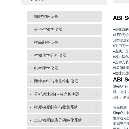
-
细胞实验设备
ABI 
●高效益的S
-
分子生物学仪器
●LED光
分型以及
-
样品制备设备
●采用同一
●直观、
-
生物化学分析仪器
●超小型
●五种安
●LCD触
-
电生理学仪器
●便捷的
ABI 
-
颗粒表征与质量控制仪器
StepO
析。此外
-
分析超速离心-荧光检测器
分析。新
荧光检测
-
密度梯度制备与收集系统
StepO
发射滤光器经
-
全自动蛋白质分离纯化系统
美国应用生
界面，包