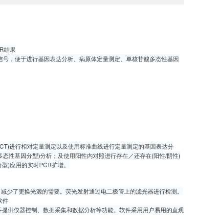
CR结果
料发出的荧光信号，便于进行基因表达分析、病原体定量测定、单核苷酸多态性基因
(ΔΔCT)进行相对定量测定以及使用标准曲线进行定量测定的基因表达分
态性基因分型)分析；及使用阳性内对照进行存在／还存在(阳性/阴性)
型)应用的实时PCR扩增。
0年，减少了更换光源的需要。荧光发射通过电二极管上的滤光器进行检测。
软件
运行，并提供仪器控制、数据采集和数据分析等功能。软件采用用户易用的直观