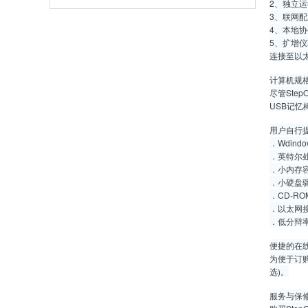
2、独立运
3、联网配
4、本地协
5、扩增仪
连接至以
计算机规
尽管Ste
USB记
用户自行
．Wdind
．英特尔处
．小内存容
．小硬盘驱
．CD-R
．以太网接口
．低分辩率
便捷的在
为便于订购
选)。
服务与保