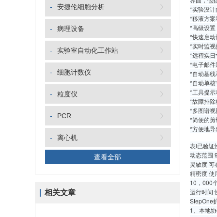
-
安捷伦细胞分析
*实验没
*移液方
*高级设
-
病理设备
*快速启
*实时监
-
实验室自动化工作站
*远程实
*电子邮
-
细胞计数仪
*自动基
*自动单
*工具提
-
粒度仪
*故障排
*多图谱
-
PCR
*简便的
*方便地导出
-
离心机
表l已验证
动态范围 
查看全部
灵敏度 可
精密度 使
10，000
运行时间 
相关文章
StepO
1、本地协