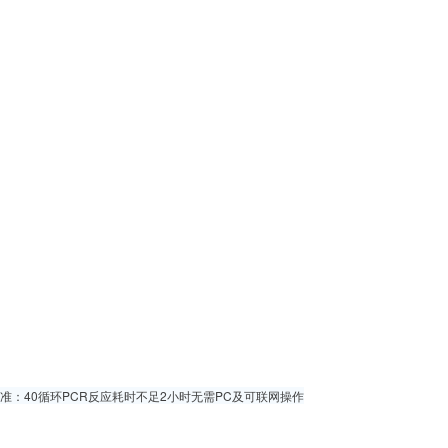
；标准：40循环PCR反应耗时不足2小时无需PC及可联网操作