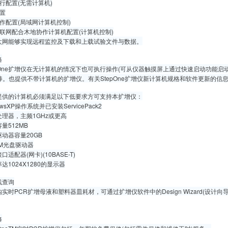
行配置(无需计算机)
置
作配置(局域网计算机控制)
联网配合木地协作计算机配置(计算机控制)
太网能够实现远程监控及下载和上载试验文件与数据。
格
pOne扩增仪在无计算机的情况下也可执行操作(可从仪器触摸屏上通过快速启动功能启动
忆棒。也提供不带计算机的扩增仪。有关StepOne扩增仪新计算机规格和软件更新的
提供的计算机必须满足以下低要求方可支持本扩增仪：
owsXP操作系统并已安装ServicePack2
理器，主频1GHz或更高
量512MB
动器容量20GB
OM光盘驱动器
适配器(网卡)(10BASE-T)
达1024X1280的显示器
线查询
实时PCR扩增母液和塑料器皿耗材，可通过扩增仪软件中的Design Wizard(设
修