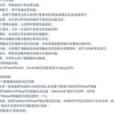
计向导，帮助您设计和设置实验。
案和配方，用于快速设置实验。
置，适用于需要灵活性以便进行更复杂应用(如多重反应)的高级用户。
动设置，允许您扛即启动实验并于稍后反应板信息。
视扩增增长曲线，让您即时查看实验进程。
日寸监控，可从一台远程计算机监控实验进程。
件通知，在实验已开始或结束时提醒您。
线和白动阈值功能令数据分析得以简化。
核苷酸多态性基因分型识别功能，具有直观的图表输出和量值分配特性。
示功能，当查看扩增曲线或单核苷酸多态性基因分型图谱时，易于识别样本反应孔。
除标记，帮助您诊断并解决实验中出现的问题。
视图，可同时从四个透视图评估数据。
剪切和粘贴功能。
为PowerPoint®、Excel®格式或直接导出为jpeg文件。
性能指标
9个数量级的线性动态范围
在单一报道基因TaqMan分析的30µL反应量中检测10份拷贝RNaseP模板
用TaqMan®RNaseP仪器验证反应板，StepOne扩增仪可分辩5，000至
个RNaseP模板拷贝(置信度99．7％)
快速：使用TaqMan®RNaseP验证测试反应板，40循环PCR反应耗时不足40分钟
ne扩增仪可采用五种不同配置进行安装：
作配置(计算机控制)