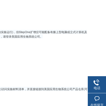
实验运行)，但StepOne扩增仪可能配备有膝上型电脑或立式计算机及
信息，请登录美国应用生物系统公司。
电话
计向导)访问实验材料清单，并直接链接到美国应用生物系统公司产品仓库(可
在线留言