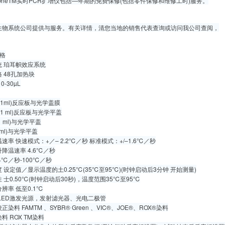
pOneTM实时PCR扩增仪包括—年期的免费保修(包括零件保修和维修工时)服务。
生物系统公司提供与服务。有关详情，清您当地的销售代表查询或访问我公司查阅，
格
统 珀耳帜效应系统
 48孔加热块
0-30µL
(0.1ml)反应板与光学盖膜
(0.1 ml)反应板与光学平盖
.1 ml)与光学平盖
1 ml)与光学平盖
速率 快速模式：+／– 2.2℃／秒 标准模式：+/–1.6℃／秒
降温速率 4.6℃／秒
4℃／秒-100℃／秒
 设定值／显示温度的土0.25℃(35℃至95℃)(时钟启动后3分钟 开始测量)
 士0.50℃(时钟启动后30秒)，温度范围35℃至95℃
辨率 低至0.1℃
LED激发光源，发射滤光器、光电二极管
染料 FAMTM 、SYBR® Green 、VIC®、JOE®、ROX®染料
料 ROX TM染料