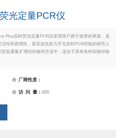
s实时荧光定量PCR仪
One Plus实时荧光定量PCR仪采用用户易于使用的界面，是
灵活性和易用性，甚至连先前几乎无实时PCR经验的研究人
。此新型低通量扩增仪价格经济适中，适合于具有各种实验经验
厂商性质：
访 问 量：
685