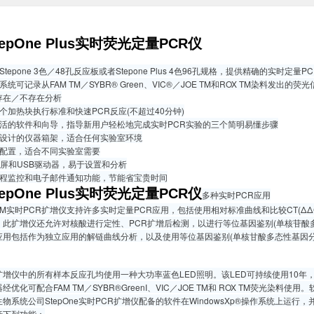
SepOne Plus实时荧光定量PCR仪
tepone 3色／48孔反应板或者Stepone Plus 4色96孔规格，提供精确的实时定量P
学系统可记录从FAM TM／SYBR® Green、VIC®／JOE TM和ROX TM染
存在／不存在分析
个加热块执行标准和快速PCR反应(不超过40分钟)
灵活的软件和向导，指导新用户轻松地完成实时PCR实验的三个简明易懂步骤
化设计的仪器箱架，适合任何实验室环境
装配置，适合不同实验室需要
摸屏和USB驱动器，易于设置和分析
远程监控和电子邮件通知功能，节能省宝贵时间
SepOne Plus实时荧光定量PCR仪
多种实时PCR应用
neTM实时PCR扩增仪支持许多实时定量PCR应用，包括使用相对标准曲线和比较CT
，此扩增仪还允许对核酸进行定性、PCR扩增后检测，以进行等位基因鉴别(单核苷酸多
应用包括作为独立应用的解链曲线分析，以及使用等位基因鉴别(单核甘酸多态性基因分
ne扩增仪中的所有样本反应孔均使用一种大功率蓝色LED照明。该LED可持续使用1
优化可配合FAM TM／SYBR®GreenI、VIC／JOE TM和 ROX TM荧光染料使用。
物系统公司StepOne实时PCR扩增仪配备的软件在WindowsXp®操作系统上
括下列功能：