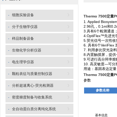
-
细胞实验设备
Thermo 7500定量
1. Applied Biosy
2.96孔，0.1ml和
-
分子生物学仪器
3.具有6个检测通道
4.OptiFlex™
-
样品制备设备
5.荧光信号一次性
6. 具有6个Veri
7. 利用参比荧光
-
生物化学分析仪器
8.内置触摸屏，提
9.可进行高分辩率熔
-
电生理学仪器
10. 高灵敏度—
可分
用途：基因表达定量
-
颗粒表征与质量控制仪器
Thermo 7500定量
参数
-
分析超速离心-荧光检测器
参数名称
-
密度梯度制备与收集系统
-
全自动蛋白质分离纯化系统
基本信息