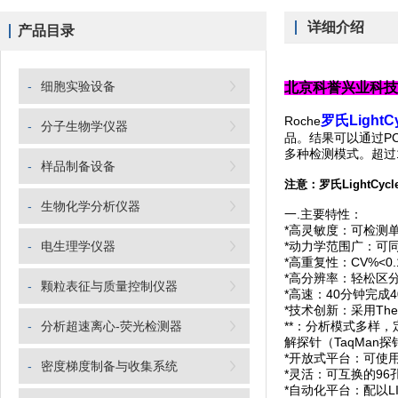
详细介绍
产品目录
-
细胞实验设备
北京科誉兴业科技
罗氏Light
Roche
-
分子生物学仪器
品。结果可以通过P
多种检测模式。超过
-
样品制备设备
注意：
罗氏LightCyc
-
生物化学分析仪器
一.主要特性：
*高灵敏度：可检测
-
电生理学仪器
*动力学范围广：可同
*高重复性：CV%<0.
*高分辨率：轻松区分
-
颗粒表征与质量控制仪器
*高速：40分钟完成4
*技术创新：采用Th
-
分析超速离心-荧光检测器
**：分析模式多样
解探针（TaqMan
*开放式平台：可使用
-
密度梯度制备与收集系统
*灵活：可互换的9
*自动化平台：配以