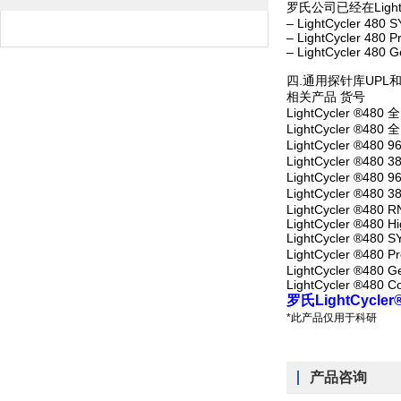
罗氏公司已经在Light
– LightCycler 480 
– LightCycler 480 P
– LightCycler 480 
四.通用探针库UPL
相关产品 货号
LightCycler ®4
LightCycler ®4
LightCycler ®480
LightCycler ®480
LightCycler ®480
LightCycler ®480
LightCycler ®480 R
LightCycler ®480 Hi
LightCycler ®480 
LightCycler ®480 
LightCycler ®480 G
LightCycler ®480 Co
罗氏LightCycl
*此产品仅用于科研
产品咨询