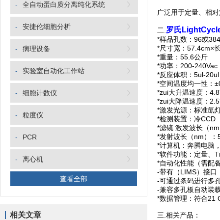
-
全自动蛋白质分离纯化系统
广泛用于定量、相对定
-
安捷伦细胞分析
罗氏LightCyc
二.
*样品孔数：96或38
*尺寸宽：57.4cm×长5
-
病理设备
*重量：55.6公斤
*功率：200-240Vac
-
实验室自动化工作站
*反应体积：5ul-20u
*空间温度均一性：±0
*zui大升温速度：4.8
-
细胞计数仪
*zui大降温速度：2.5
*激发光源：标准氙
-
粒度仪
*检测装置：冷CCD
*滤镜 激发波长（nm）：
*发射波长（nm）：500
-
PCR
*计算机：奔腾电脑，预
*软件功能：定量、T
-
离心机
*自动化性能（需配备附加的
-带有（LIMS）接口
查看全部
-可通过条码进行多
-兼容多孔板自动装
*数据管理：符合21 C
相关文章
三.相关产品：