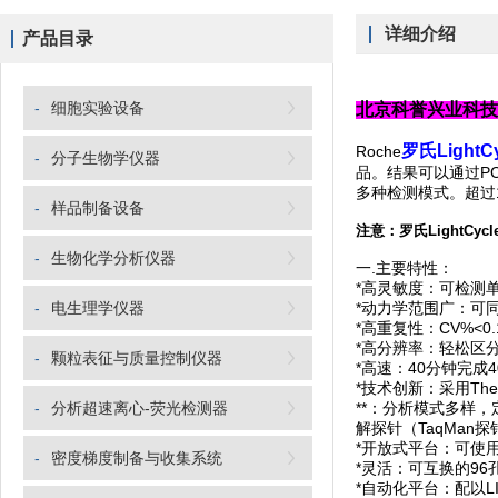
详细介绍
产品目录
-
细胞实验设备
北京科誉兴业科
罗氏Light
Roche
-
分子生物学仪器
品。结果可以通过P
多种检测模式。超过
-
样品制备设备
注意：
罗氏LightCyc
-
生物化学分析仪器
一.主要特性：
*高灵敏度：可检测
-
电生理学仪器
*动力学范围广：可同
*高重复性：CV%<0.
*高分辨率：轻松区分
-
颗粒表征与质量控制仪器
*高速：40分钟完成4
*技术创新：采用Th
-
分析超速离心-荧光检测器
**：分析模式多样
解探针（TaqMan
*开放式平台：可使用
-
密度梯度制备与收集系统
*灵活：可互换的9
*自动化平台：配以