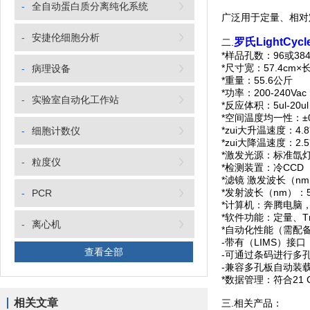
-
全自动蛋白质分离纯化系统
广泛用于定量、相对定
-
安捷伦细胞分析
罗氏LightCyc
二.
*样品孔数：96或38
*尺寸宽：57.4cm×长5
-
病理设备
*重量：55.6公斤
*功率：200-240Vac
-
实验室自动化工作站
*反应体积：5ul-20u
*空间温度均一性：±0
*zui大升温速度：4.8
-
细胞计数仪
*zui大降温速度：2.5
*激发光源：标准氙
-
粒度仪
*检测装置：冷CCD
*滤镜 激发波长（nm）：
*发射波长（nm）：500
-
PCR
*计算机：奔腾电脑，预
*软件功能：定量、T
-
离心机
*自动化性能（需配备附加的
-带有（LIMS）接口
查看全部
-可通过条码进行多
-兼容多孔板自动装
*数据管理：符合21 C
相关文章
三.相关产品：