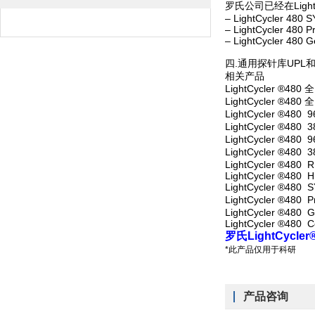
罗氏公司已经在Light
– LightCycler 480 
– LightCycler 480 P
– LightCycler 480 
四.通用探针库UPL
相
LightCycler ®
LightCycler ®
LightCycl
LightCycl
LightCycl
LightCycl
LightCycler ®4
LightCycler ®48
LightCycler ®4
LightCycler 
LightCycler
LightCycle
罗氏LightCycl
*此产品仅用于科研
产品咨询