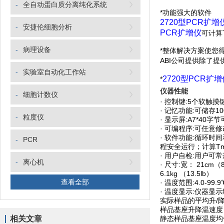
-
全自动蛋白质分离纯化系统
*功能强大的软件
2720型PCR扩增
-
安捷伦细胞分析
PCR扩增仪
可计算
-
病理设备
*整体解决方案使您
ABI公司提供除了提
-
实验室自动化工作站
2720型PCR扩增
*
仪器性能
-
细胞计数仪
· 控制键:5个软触
· 记忆功能:可储存
-
粒度仪
· 显示屏:A7*4
· 可编程序:可任
· 软件功能:循环
-
PCR
程安全运行；计算T
· 用户自检:用户
-
离心机
· 尺寸:宽： 21cm（8.
6.1kg （13.5lb）
查看全部
· 温度范围:4.0-99.9
· 温度显示:仪器显
实际样品的平均升/降
样品基座升降温速度： 
相关文章
静态样品基座温度均匀