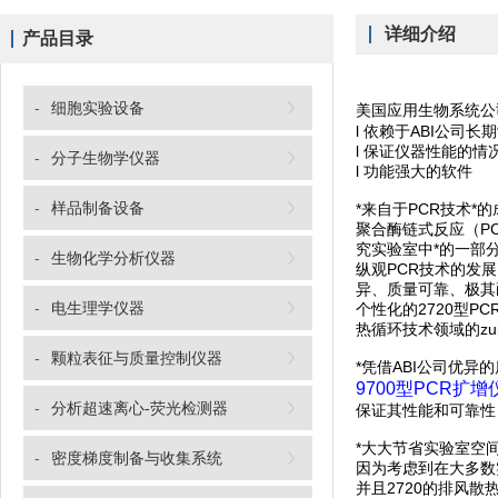
详细介绍
产品目录
-
细胞实验设备
美国应用生物系统
l 依赖于ABI公司长
l 保证仪器性能的
-
分子生物学仪器
l 功能强大的软件
-
样品制备设备
*来自于PCR技术*的
聚合酶链式反应（P
究实验室中*的一部
-
生物化学分析仪器
纵观PCR技术的发展，
异、质量可靠、极其
-
电生理学仪器
个性化的2720型P
热循环技术领域的zu
-
颗粒表征与质量控制仪器
*凭借ABI公司优异
9700型PCR扩增
-
分析超速离心-荧光检测器
保证其性能和可靠性
*大大节省实验室空
-
密度梯度制备与收集系统
因为考虑到在大多数实
并且2720的排风