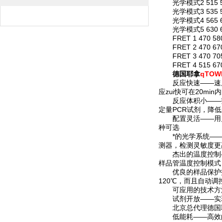
光学模式2 515 545 J
光学模式3 535 580 
光学模式4 565 605 
光学模式5 630 670 C
FRET 1 470 580
FRET 2 470 670
FRET 3 470 705
FRET 4 515 670
德国耶拿
qTOW
反应快速——速度zu
应zui快可在20min
反应体积小——整个P
定量PCR试剂，降
配置灵活——用户
种可选
*的光学系统——采
测器，检测灵敏度更
杰出的温度控制——
样品管温度控制模式，
优良的样品保护技术——
120℃，而且自动
可应用的技术方法多样
试剂开放——实现快
北京总代理德国耶拿q
低能耗——高效的