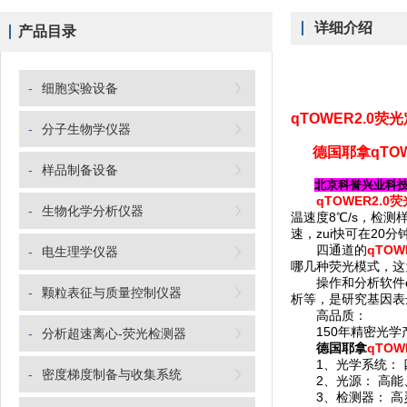
详细介绍
产品目录
-
细胞实验设备
qTO
WER2.0荧
-
分子生物学仪器
德国耶拿qTOW
-
样品制备设备
北京科誉兴业科
qTOWER2.0
-
生物化学分析仪器
温速度8℃/s，检
速，zui快可在20
四通道的
qTOW
-
电生理学仪器
哪几种荧光模式，这
操作和分析软件qPC
-
颗粒表征与质量控制仪器
析等，是研究基因表
高品质：
150年精密光学产
-
分析超速离心-荧光检测器
德国耶拿
qTOW
1、光学系统： 
-
密度梯度制备与收集系统
2、光源： 高能、
3、检测器： 高灵