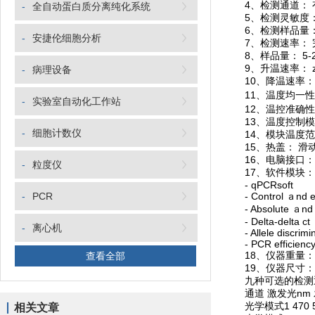
4、检测通道： 有
-
全自动蛋白质分离纯化系统
5、检测灵敏度： zui
6、检测样品量： 
-
安捷伦细胞分析
7、检测速率： 完成
8、样品量： 5-20
9、升温速率： zui大
-
病理设备
10、降温速率： zui
11、温度均一性： ±
-
实验室自动化工作站
12、温控准确性： ±
13、温度控制模
-
细胞计数仪
14、模块温度范围：
15、热盖： 滑动开
16、电脑接口： 
-
粒度仪
17、软件模块：
- qPCRsoft
-
PCR
- Control ａnd eva
- Absolute ａnd rel
- Delta-delta ct
-
离心机
- Allele discrimin
- PCR efficienc
18、仪器重量： 约
查看全部
19、仪器尺寸： 240 
九种可选的检测
通道 激发光nm 
光学模式1 470 520 F
相关文章