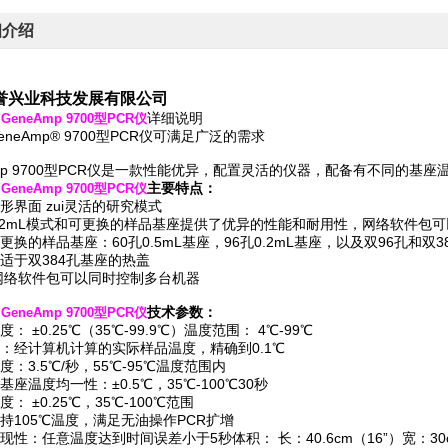
细介绍
誉兴业科技发展有限公司
详细说明
R GeneAmp 9700型PCR仪
neAmp® 9700型PCR仪可满足广泛的需求
Amp 9700型PCR仪是一款性能优异，配置灵活的仪器，配备有不同的
主要特点：
R GeneAmp 9700型PCR仪
形界面 zui灵活的研究模式
.2mL模式和可更换的样品基座提供了优异的性能和耐用性，网络软件包
更换的样品基座：60孔0.5mL基座，96孔0.2mL基座，以及双96孔和双3
适于双384孔基座的热盖
型网络软件包可以同时控制多台机器
技术参数：
R GeneAmp 9700型PCR仪
： ±0.25℃（35℃-99.9℃）温度范围： 4℃-99℃
：经计算机计算的实际样品温度，精确到0.1℃
度：3.5℃/秒，55℃-95℃温度范围内
座温度均一性：±0.5℃，35℃-100℃30秒
： ±0.25℃，35℃-100℃范围
持105℃温度，满足无油操作PCR扩增
现性：任意温度达到时间误差小于5秒体积： 长：40.6cm（16”）宽：30cm