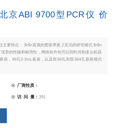
/北京ABI 9700型PCR仪 价
型PCR仪主要特点： $r$n直观的图形界面 Z灵活的研究模式 $r$n
供了优异的性能和耐用性，网络软件包可以同时控制多台机器
L基座，96孔0.2mL基座，以及双96孔和双384孔基座模式
厂商性质：
访 问 量：
391