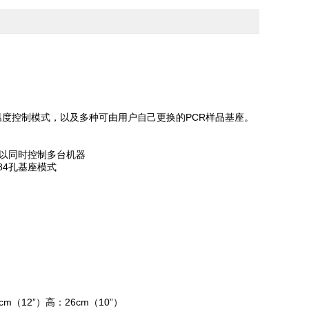
基座温度控制模式，以及多种可由用户自己更换的PCR样品基座。
可以同时控制多台机器
84孔基座模式
（12”）高：26cm（10”）