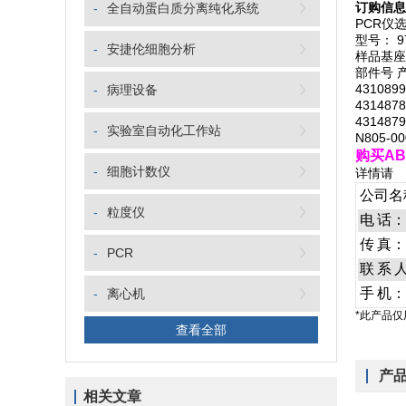
订购信息
-
全自动蛋白质分离纯化系统
PCR仪
型号： 9
-
安捷伦细胞分析
样品基座
部件号 
431089
-
病理设备
431487
431487
-
实验室自动化工作站
N805-0
购买AB
-
细胞计数仪
详情请
公司名
-
粒度仪
电
话：
传
真：
-
PCR
联
系
手
机：
-
离心机
*此产品
查看全部
产
相关文章