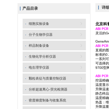
详
产品目录
-
细胞实验设备
北京科
ABI PC
灵活的Ge
-
分子生物学仪器
Gene
-
样品制备设备
ABI PC
直观的图
标准的0
-
生物化学分析仪器
一系列可
可选择的
-
电生理学仪器
9700
ABI PC
-
颗粒表征与质量控制仪器
控温精确度
温度显示
升降温速
-
分析超速离心-荧光检测器
静态样品基
温度精确度
-
密度梯度制备与收集系统
热盖：维
升降温重