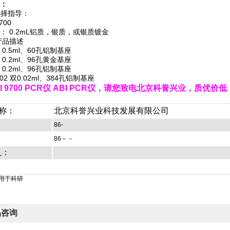
：
选择指导：
700
： 0.2mL铝质，银质，或银质镀金
产品描述
9 0.5ml、60孔铝制基座
8 0.2ml、96孔黄金基座
9 0.2ml、96孔铝制基座
002 双0.02ml、384孔铝制基座
I 9700 PCR仪 ABI PCR仪，请您致电北京科誉兴业，质优
称：
北京科誉兴业科技发展有限公司
86-
86－－
人：
仅用于科研
品咨询