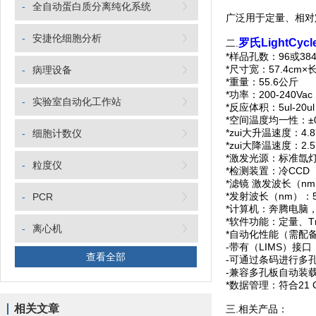
-
全自动蛋白质分离纯化系统
广泛用于定量、相对定
-
安捷伦细胞分析
罗氏LightCyc
二.
*样品孔数：96或38
*尺寸宽：57.4cm×长5
-
病理设备
*重量：55.6公斤
*功率：200-240Vac
-
实验室自动化工作站
*反应体积：5ul-20u
*空间温度均一性：±0
*zui大升温速度：4.8
-
细胞计数仪
*zui大降温速度：2.5
*激发光源：标准氙
-
粒度仪
*检测装置：冷CCD
*滤镜 激发波长（nm）：
*发射波长（nm）：500
-
PCR
*计算机：奔腾电脑，预
*软件功能：定量、T
-
离心机
*自动化性能（需配备附加的
-带有（LIMS）接口
查看全部
-可通过条码进行多
-兼容多孔板自动装
*数据管理：符合21 C
相关文章
三.相关产品：