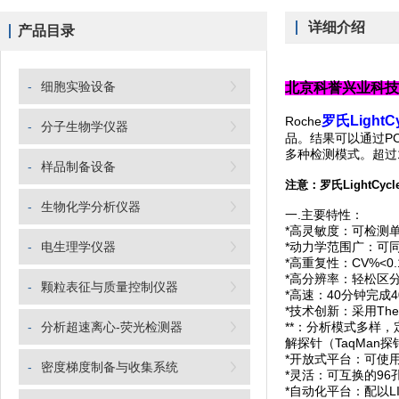
详细介绍
产品目录
-
细胞实验设备
北京科誉兴业科
罗氏Light
Roche
-
分子生物学仪器
品。结果可以通过P
多种检测模式。超过
-
样品制备设备
注意：
罗氏LightCyc
-
生物化学分析仪器
一.主要特性：
*高灵敏度：可检测
-
电生理学仪器
*动力学范围广：可同
*高重复性：CV%<0.
*高分辨率：轻松区分
-
颗粒表征与质量控制仪器
*高速：40分钟完成4
*技术创新：采用Th
-
分析超速离心-荧光检测器
**：分析模式多样
解探针（TaqMan
*开放式平台：可使用
-
密度梯度制备与收集系统
*灵活：可互换的9
*自动化平台：配以