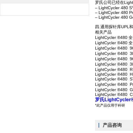
罗氏公司已经在Light
– LightCycler 480 
– LightCycler 480 P
– LightCycler 480 
四.通用探针库UPL
相
LightCycler ®
LightCycler ®
LightCycl
LightCycl
LightCycl
LightCycl
LightCycler ®4
LightCycler ®48
LightCycler ®4
LightCycler 
LightCycler
LightCycle
罗氏LightCycl
*此产品仅用于科研
产品咨询