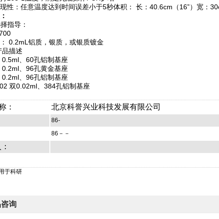
现性：任意温度达到时间误差小于5秒体积： 长：40.6cm（16”）宽：30cm
：
选择指导：
700
： 0.2mL铝质，银质，或银质镀金
产品描述
9 0.5ml、60孔铝制基座
8 0.2ml、96孔黄金基座
9 0.2ml、96孔铝制基座
002 双0.02ml、384孔铝制基座
称：
北京科誉兴业科技发展有限公司
86-
86－－
人：
仅用于科研
品咨询