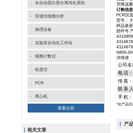
-
全自动蛋白质分离纯化系统
升降温重
订购信息
PCR仪
-
安捷伦细胞分析
型号： 9
样品基座
-
病理设备
部件号 
431089
431487
-
实验室自动化工作站
431487
N805-0
-
细胞计数仪
详情请
公司名
-
粒度仪
电
话：
传
真：
-
PCR
联
系
-
离心机
手
机：
*此产品
查看全部
产
相关文章