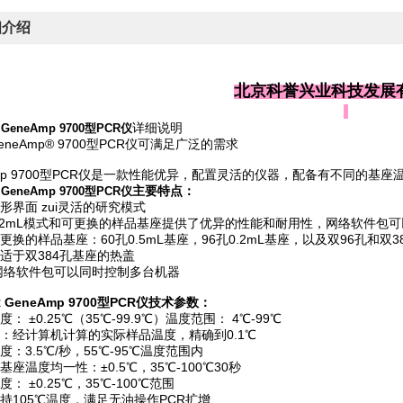
细介绍
北京科誉兴业科技发展
详细说明
R GeneAmp 9700型PCR仪
neAmp® 9700型PCR仪可满足广泛的需求
Amp 9700型PCR仪是一款性能优异，配置灵活的仪器，配备有不同的
主要特点：
R GeneAmp 9700型PCR仪
形界面 zui灵活的研究模式
.2mL模式和可更换的样品基座提供了优异的性能和耐用性，网络软件包
更换的样品基座：60孔0.5mL基座，96孔0.2mL基座，以及双96孔和双3
适于双384孔基座的热盖
型网络软件包可以同时控制多台机器
CR GeneAmp 9700型PCR仪技术参数：
： ±0.25℃（35℃-99.9℃）温度范围： 4℃-99℃
：经计算机计算的实际样品温度，精确到0.1℃
度：3.5℃/秒，55℃-95℃温度范围内
座温度均一性：±0.5℃，35℃-100℃30秒
： ±0.25℃，35℃-100℃范围
持105℃温度，满足无油操作PCR扩增