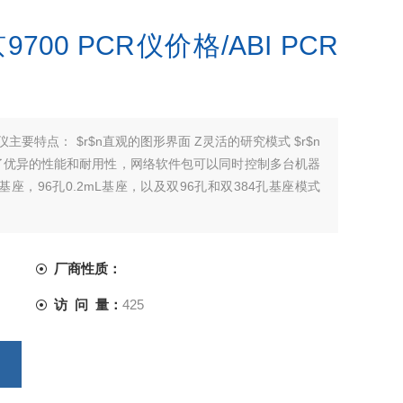
京9700 PCR仪价格/ABI PCR
型PCR仪主要特点： $r$n直观的图形界面 Z灵活的研究模式 $r$n
供了优异的性能和耐用性，网络软件包可以同时控制多台机器
L基座，96孔0.2mL基座，以及双96孔和双384孔基座模式
厂商性质：
访 问 量：
425