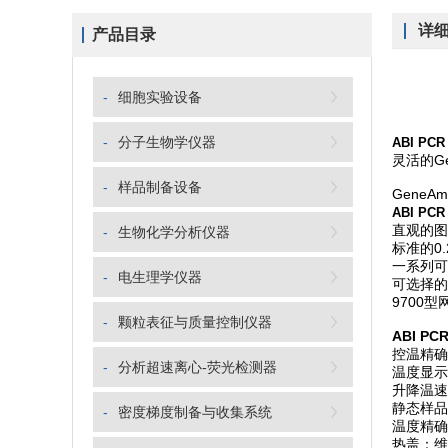
详
产品目录
-
细胞实验设备
-
分子生物学仪器
ABI PC
灵活的Ge
-
样品制备设备
Gene
ABI PC
直观的图
-
生物化学分析仪器
标准的0
一系列可
-
电生理学仪器
可选择的
9700
-
颗粒表征与质量控制仪器
ABI P
控温精确度
-
分析超速离心-荧光检测器
温度显示
升降温速
静态样品基
-
密度梯度制备与收集系统
温度精确度
热盖：维