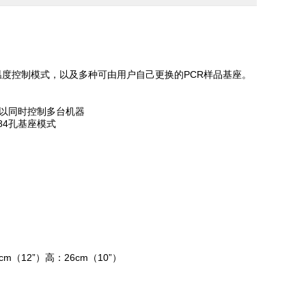
基座温度控制模式，以及多种可由用户自己更换的PCR样品基座。
可以同时控制多台机器
84孔基座模式
（12”）高：26cm（10”）