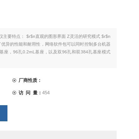
型PCR仪主要特点： $r$n直观的图形界面 Z灵活的研究模式 $r$n
供了优异的性能和耐用性，网络软件包可以同时控制多台机器
L基座，96孔0.2mL基座，以及双96孔和双384孔基座模式
厂商性质：
访 问 量：
454