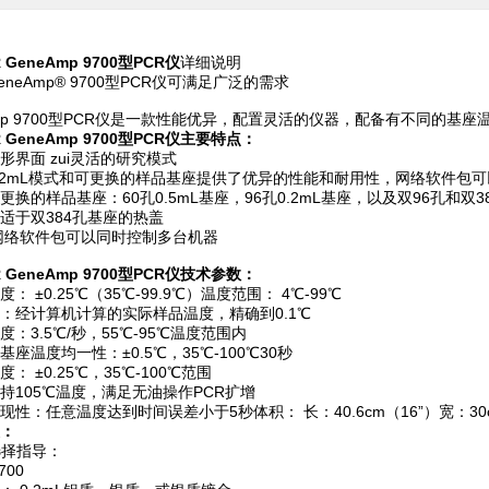
R GeneAmp 9700型PCR仪
详细说明
neAmp® 9700型PCR仪可满足广泛的需求
Amp 9700型PCR仪是一款性能优异，配置灵活的仪器，配备有不同的
CR GeneAmp 9700型PCR仪主要特点：
形界面 zui灵活的研究模式
.2mL模式和可更换的样品基座提供了优异的性能和耐用性，网络软件包
更换的样品基座：60孔0.5mL基座，96孔0.2mL基座，以及双96孔和双3
适于双384孔基座的热盖
型网络软件包可以同时控制多台机器
CR GeneAmp 9700型PCR仪技术参数：
： ±0.25℃（35℃-99.9℃）温度范围： 4℃-99℃
：经计算机计算的实际样品温度，精确到0.1℃
度：3.5℃/秒，55℃-95℃温度范围内
座温度均一性：±0.5℃，35℃-100℃30秒
： ±0.25℃，35℃-100℃范围
持105℃温度，满足无油操作PCR扩增
现性：任意温度达到时间误差小于5秒体积： 长：40.6cm（16”）宽：30cm
：
选择指导：
700