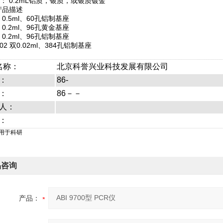
： 0.2mL铝质，银质，或银质镀金
产品描述
9 0.5ml、60孔铝制基座
8 0.2ml、96孔黄金基座
9 0.2ml、96孔铝制基座
002 双0.02ml、384孔铝制基座
名称：
北京科誉兴业科技发展有限公司
：
86-
：
86－－
人：
：
仅用于科研
品咨询
产品：