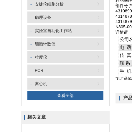
样品基座
-
安捷伦细胞分析
部件号 
431089
431487
-
病理设备
431487
N805-0
-
实验室自动化工作站
详情请
公司
-
细胞计数仪
电
话
传
真
-
粒度仪
联
系
-
PCR
手
机
*此产品
-
离心机
查看全部
产
相关文章