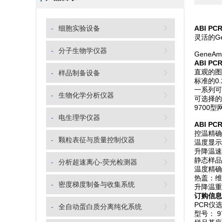
-
细胞实验设备
ABI PC
灵活的Ge
-
分子生物学仪器
Gene
ABI P
直观的图
-
样品制备设备
标准的0
一系列可
-
生物化学分析仪器
可选择的
9700
-
电生理学仪器
ABI P
控温精确度
-
颗粒表征与质量控制仪器
温度显示
升降温速
静态样品基
-
分析超速离心-荧光检测器
温度精确度
热盖：维
-
密度梯度制备与收集系统
升降温重
订购信息
PCR仪
-
全自动蛋白质分离纯化系统
型号： 9