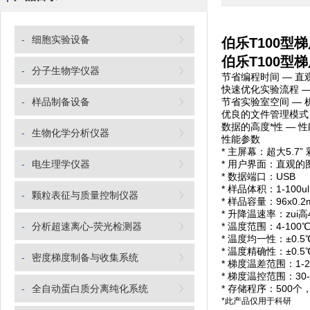
-
细胞实验设备
伯乐T100型梯
伯乐T100型梯
-
分子生物学仪器
节省编程时间 — 直
快速优化实验流程 
-
样品制备设备
节省实验室空间 —
优良的文件管理模式
数据的高度*性 —
-
生物化学分析仪器
性能参数
* 主屏幕：超大5.7”
-
电生理学仪器
* 用户界面：直观
* 数据端口：USB
* 样品体积：1-100u
-
颗粒表征与质量控制仪器
* 样品容量：96x0.2
* 升降温速率：zui
-
分析超速离心-荧光检测器
* 温度范围：4-100
* 温度均一性：±0.5
* 温度精确性：±0.5
-
密度梯度制备与收集系统
* 梯度温差范围：1-
* 梯度温控范围：30-
-
全自动蛋白质分离纯化系统
* 存储程序：500
*此产品仅用于科研