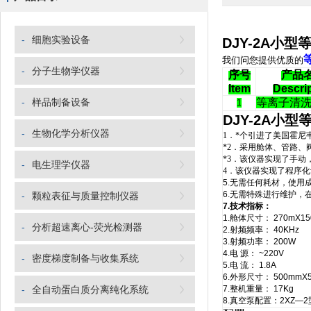
-
细胞实验设备
DJY-2A小
我们问您提供优质的
-
分子生物学仪器
序号
产品
Item
Descri
-
样品制备设备
等离子清
1
DJY-2A小
-
生物化学分析仪器
1
．*个
引进了美国霍尼
*2
．采用
舱体、管路、
*3
．该仪器实现了手动
-
电生理学仪器
4
．该仪器实现了程序化
5.
无需任何耗材，使用
6.
无需特殊进行维护，
-
颗粒表征与质量控制仪器
7.
技术指标：
1.
舱体尺寸：
270mX15
-
分析超速离心-荧光检测器
2.
射频频率：
40KHz
3.
射频功率：
200W
4.
电
源：
~220V
-
密度梯度制备与收集系统
5.
电
流：
1.8A
6.
外形尺寸：
500mmX
-
全自动蛋白质分离纯化系统
7.
整机重量：
17Kg
8.
真空泵配置：
2XZ—2