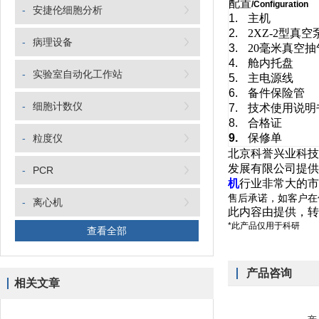
配置
/Configuration
-
安捷伦细胞分析
1.
主机 
2.
2XZ-2
型真空
-
病理设备
3.
20
毫米真空抽
4.
舱内托盘
-
实验室自动化工作站
5.
主电源线
6.
备件保险管
-
细胞计数仪
7.
技术使用说
8.
合格证 
9.
保修单 
-
粒度仪
北京科誉兴业科技
发展有限公司提供
-
PCR
机
行业非常大的市
售后承诺，如客户在
-
离心机
此内容由提供，转
*此产品仅用于科研
查看全部
产品咨询
相关文章