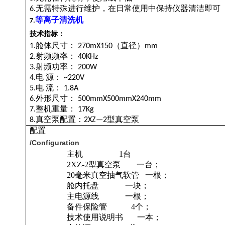
无需特殊进行维护，在日常使用中保持仪器清洁即可
6.
等离子清洗机
7.
技术指标：
舱体尺寸：
（直径）
1.
270mX150
mm
射频频率：
2.
40KHz
射频功率：
3.
200W
电
源：
4.
~220V
电
流：
5.
1.8A
外形尺寸：
6.
500mmX500mmX240mm
整机重量：
7.
17Kg
真空泵配置：
型真空泵
8.
2XZ—2
配置
/Configuration
主机
1
台
1.
2XZ-2
型真空泵
一台；
2.
20
毫米真空抽气软管
一根；
3.
舱内托盘
一块；
4.
主电源线
一根；
5.
备件保险管
4
个；
6.
技术使用说明书
一本；
7.