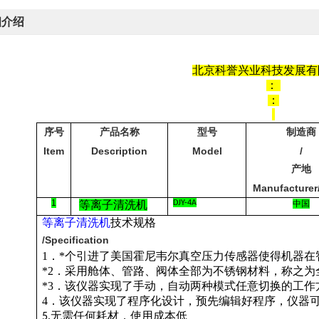
细介绍
北京科誉兴业科技发展有
：
：
序号
产品名称
型号
制造商
Item
Description
Model
/
产地
Manufacturer
1
等离子清洗机
DJY-4A
中国
等离子清洗机
技术规格
/Specification
1
．*个
引进了美国霍尼韦尔真空压力传感器使得机器在
*2
．采用
舱体、管路、阀体全部为不锈钢材料，称之为
*3
．该仪器实现了手动，自动两种模式任意切换的工作
4
．该仪器实现了程序化设计，预先编辑好程序，仪器
无需任何耗材，使用成本低
5.