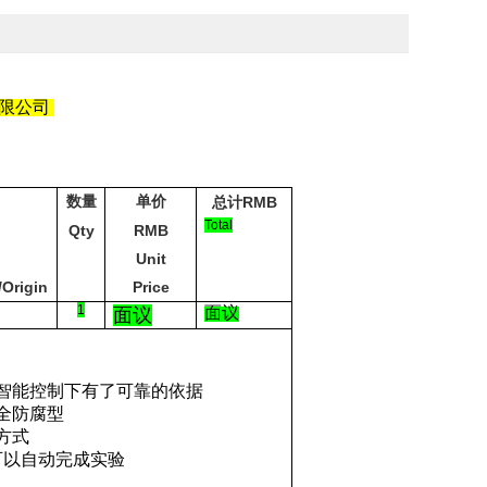
限公司
数量
单价
RMB
总计
Total
Qty
RMB
Unit
/Origin
Price
1
面议
面议
智能控制下有了可靠的依据
全防腐型
方式
可以自动完成实验