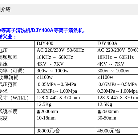
细介绍
00等离子清洗机/
DJY400A等离子清洗机,
誉兴业
：
DJY400
DJY400A
AC 220/230V
50/60Hz
AC 220/230V
50/6
电压
高频频率
18KHz
～
60KHz
18KHz
～
60KHz
高压
4KV
～
7KV
4KV
～
7KV
功率（可调）
300w
～
1000w
300w
～
1000w
≤1100w
≤1100w
大功率消耗
气压范围
0.05MPa
～
0.5MPa
0.05MPa
～
0.5MPa
要求
0.30MPa
～
1.00Mpa
0.30MPa
～
1.00Mpa
128 X 445 X 370 mm
128 X 445 X 370 
尺寸（
W/H/L）
12.5Kg
12.5Kg
线缆长度
≧
2600mm
≧
2600mm
10-18mm
30-50mm
宽度
38000
元
/
台
46000
元
/
台