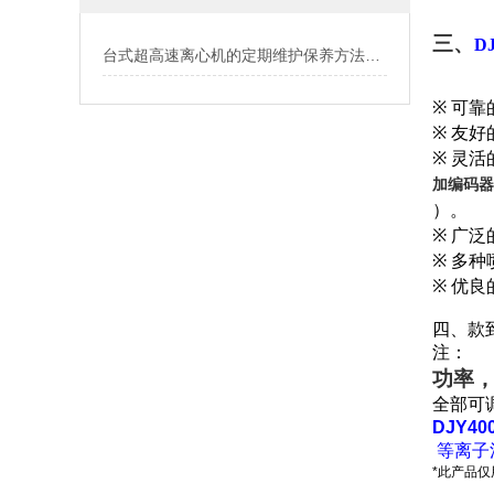
三、
D
台式超高速离心机的定期维护保养方法介绍
※
可靠
※
友好
※
灵活
加编码器
）。
※
广泛
※
多种
※
优良
四、款
注：
功率
全部可
DJY
等离子
*此产品