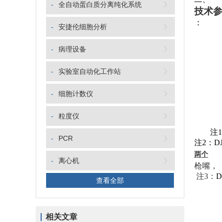
-
全自动蛋白质分离纯化系统
技术
：
-
安捷伦细胞分析
-
病理设备
-
实验室自动化工作站
-
细胞计数仪
-
粒度仪
注
1
-
PCR
注
2
：
D
两个
-
离心机
枪嘴，
注
3
：
D
查看全部
相关文章