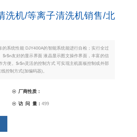
子清洗机/等离子清洗机销售/北
可靠的系统性能 DJY400A的智能系统能进行自检；实行全过
$r$n友好的显示界面 液晶显示图文操作界面，丰富的信
方便。$r$n灵活的控制方式 可实现主机面板控制或外部
线控制方式(加编码器)。
厂商性质：
访 问 量：
499