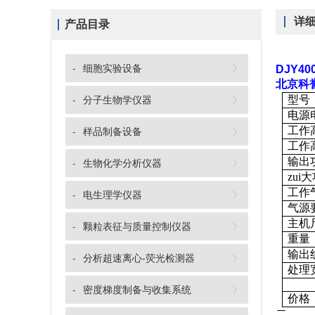
详
产品目录
-
细胞实验设备
DJY4
北京科
型号
-
分子生物学仪器
电源
工作
-
样品制备设备
工作
输出
-
生物化学分析仪器
zui
工作
-
电生理学仪器
气源
主机
-
颗粒表征与质量控制仪器
重量
输出
-
分析超速离心-荧光检测器
处理
-
密度梯度制备与收集系统
价格
二、