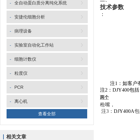
-
全自动蛋白质分离纯化系统
技术参数
：
-
安捷伦细胞分析
-
病理设备
-
实验室自动化工作站
-
细胞计数仪
-
粒度仪
注
1
：如客户
-
PCR
注
2
：
DJY400
包括
两个
-
离心机
枪嘴，
注
3
：
DJY400A
包
查看全部
相关文章