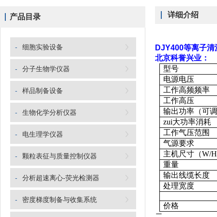
详细介绍
产品目录
-
细胞实验设备
DJY400等离子清
北京科誉兴业
：
型号
-
分子生物学仪器
电源电压
工作高频频率
-
样品制备设备
工作高压
输出功率（可
-
生物化学分析仪器
zui大功率消耗
工作气压范围
-
电生理学仪器
气源要求
主机尺寸（
W/H
-
颗粒表征与质量控制仪器
重量
输出线缆长度
-
分析超速离心-荧光检测器
处理宽度
-
密度梯度制备与收集系统
价格
二、