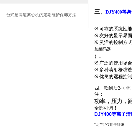
三、
DJY400等
台式超高速离心机的定期维护保养方法介绍
※
可靠的系统性
※
友好的显示界
※
灵活的控制方
加编码器
）。
※
广泛的使用场
※
多种喷射枪嘴
※
优良的远程控
四、款到后
24
小时
注：
功率，压力，
全部可调！
DJY400等离
*此产品仅用于科研