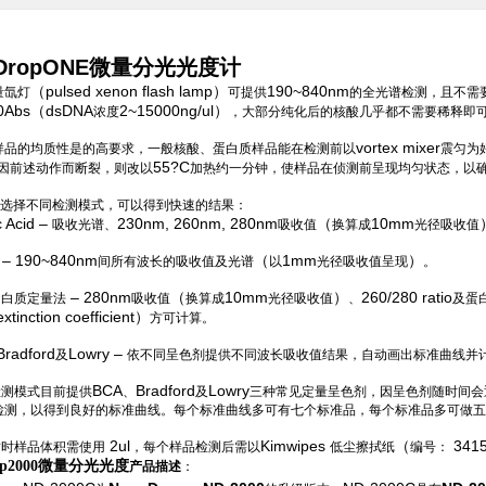
oDropONE微量分光光度计
（pulsed xenon flash lamp）
190~840nm
量氙灯
可提供
的全光谱检测，且不需
0Abs（dsDNA
2~15000ng/ul）
浓度
，大部分纯化后的核酸几乎都不需要稀释即
vortex mixer
样品的均质性是
的高要求，一般核酸、蛋白质样品能在检测前以
震匀为
55?C
因前述动作而断裂，则改以
加热约一分钟，使样品在侦测前呈现均匀状态，以
选择不同检测模式，可以得到快速的结果：
c Acid –
230nm, 260nm, 280nm
（
10mm
吸收光谱、
吸收值
换算成
光径吸收值
s – 190~840nm
（
1mm
）
间所有波长的吸收值及光谱
以
光径吸收值呈现
。
– 280nm
（
10mm
）
260/280 ratio
蛋白质定量法
吸收值
换算成
光径吸收值
、
及蛋
tinction coefficient）
方可计算。
Bradford
Lowry –
及
依不同呈色剂提供不同波长吸收值结果，自动画出标准曲线并
BCA
Bradford
Lowry
检测模式目前提供
、
及
三种常见定量呈色剂，因呈色剂随时间会
检测，以得到良好的标准曲线。每个标准曲线多可有七个标准品，每个标准品多可做五
2ul
Kimwipes
（
341
质时样品体积需使用
，每个样品检测后需以
低尘擦拭纸
编号：
rop2000微量分光光度
产品描述
：