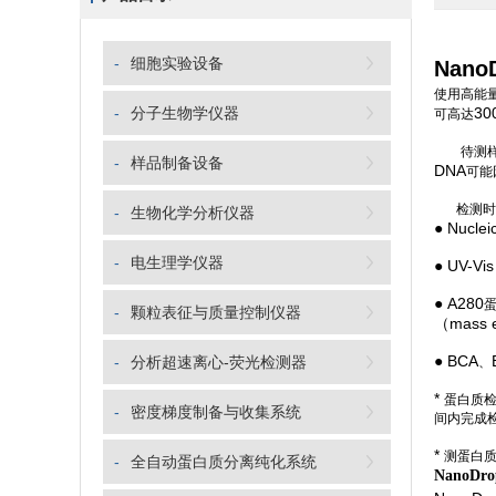
-
细胞实验设备
Nan
使用高能
-
分子生物学仪器
30
可高达
待测
-
样品制备设备
DNA
可能
检测时
-
生物化学分析仪器
● Nuclei
-
电生理学仪器
● UV-Vi
● A280
-
颗粒表征与质量控制仪器
（mass ex
● BCA
-
分析超速离心-荧光检测器
、
*
蛋白质
-
密度梯度制备与收集系统
间内完成
*
测蛋白
-
全自动蛋白质分离纯化系统
NanoD