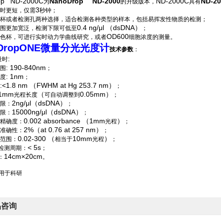
op
ND-2000C
NanoDrop
ND-2000
ND-2000C
ND-20
为
的升级版本，
具有
3
时更短，仅需
秒钟；
杯或者检测孔两种选择，适合检测各种类型的样本，包括易挥发性物质的检测；
0.4 ng/μl （dsDNA）
围更加宽泛，检测下限可低至
；
OD600
色杯，可进行实时动力学曲线研究，或者
细胞浓度的测量。
oDropONE微量分光光度计
技术参数
：
:
量时
: 190-840nm
围
；
: 1nm
度
；
:<1.8 nm （FWHM at Hg 253.7 nm）
；
 1mm
（
0.05mm）
光程长度
可自动调整到
；
2ng/μl（dsDNA）
限：
；
15000ng/μl（dsDNA）
限：
；
0.002 absorbance （1mm
）
精确度：
光程
；
2%（at 0.76 at 257 nm）
准确性：
；
0.02-300 （
10mm
）
范围：
相当于
光程
；
< 5s
检测周期：
；
14cm×20cm
：
。
仅用于科研
品咨询