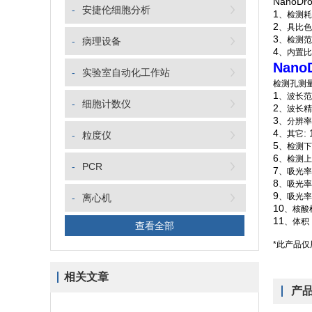
NanoDr
-
安捷伦细胞分析
1
、检测耗
2
、具比色
3
、检测范
-
病理设备
4
、内置比
Nan
-
实验室自动化工作站
检测孔测
1
、波长范
-
细胞计数仪
2
、波长精
3
、分辨率
4
:
、其它
-
粒度仪
5
、检测下
6
、检测上
-
PCR
7
、吸光率
8
、吸光率
9
、吸光率
-
离心机
10
、核酸
11
、体积
查看全部
*此产品
相关文章
产