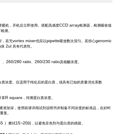
CCD array
要暖机，开机后立即使用。搭配高感度
检测器，检测吸收值
可检测。
vortex mixer
pipette
genomic
好，若无
也应以
吸放数次混匀。若担心
2ul
确保
具有代表性。
）
260/280 ratio
260/230 ratio
、
、
及核酸浓度。
白质浓度。仅适用于纯化后的蛋白质，须具有已知的质量消光系数
R square
计算
，待测蛋白质浓度。
逐渐加深，使用前请详阅试剂说明书并制备不同浓度的标准品，在好时
重复。
55 ）
15~20
擦拭
回，以避免呈色剂与蛋白质的残留。