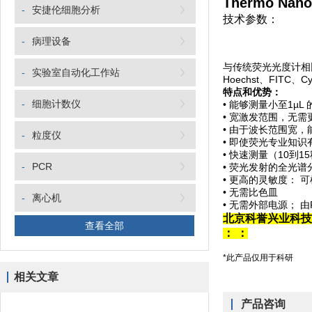
Thermo Na
-
安捷伦细胞分析
技术参数：
-
病理设备
与传统荧光光度计相
-
实验室自动化工作站
Hoechst、FITC、C
特点和优势：
-
细胞计数仪
• 能够测量小至1µ
• 宽激发范围，无
• 由于波长范围宽
-
粒度仪
• 即使荧光专业知
• 快速测量（10到1
-
PCR
• 荧光发射的全光谱分
• 更高的灵敏度： 可检
• 无需比色皿
-
离心机
• 无需外部电源； 
北京科誉兴业科技
查看全部
：
：
*此产品仅用于科研
相关文章
产品咨询