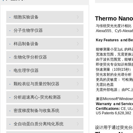
-
细胞实验设备
Thermo Na
与传统荧光光度计相比
-
分子生物学仪器
Alexa555、Cy5-Ale
Key Features ａnd Be
-
样品制备设备
能够测量小至1µL 的
宽激发范围，无需更换
-
生物化学分析仪器
由于波长范围宽，能够
即使荧光专业知识有限
快速测量（10到15秒）
-
电生理学仪器
荧光发射的全光谱分析（4
更高的灵敏度： 可检测p
-
颗粒表征与质量控制仪器
无需比色皿
无需外部电源； 由PC
-
分析超速离心-荧光检测器
兼容Microsoft*Windo
Warranty ａnd Service
Certifications:
CE, UL
-
密度梯度制备与收集系统
US Patents 6,628,382
-
全自动蛋白质分离纯化系统
设计用于通过荧光分