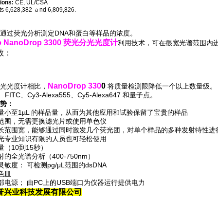
tions:
CE, UL/CSA
ts 6,628,382 ａnd 6,809,826.
通过荧光分析测定DNA和蛋白等样品的浓度。
o NanoDrop 3300 荧光分光光度计
利用技术，可在很宽光谱范围内
数：
NanoDrop 330
0
光光度计相比，
将质量检测限降低一个以上数量级。 它可
t、FITC、Cy3-Alexa555、Cy5-Alexa647 和量子点。
势：
测量小至1µL 的样品量，从而为其他应用和试验保留了宝贵的样品
发范围，无需更换滤光片或使用单色仪
波长范围宽，能够通过同时激发几个荧光团，对单个样品的多种发射特性进
荧光专业知识有限的人员也可轻松使用
量（10到15秒）
射的全光谱分析（400-750nm）
灵敏度： 可检测pg/μL范围的dsDNA
比色皿
外部电源； 由PC上的USB端口为仪器运行提供电力
誉兴业科技发展有限公司