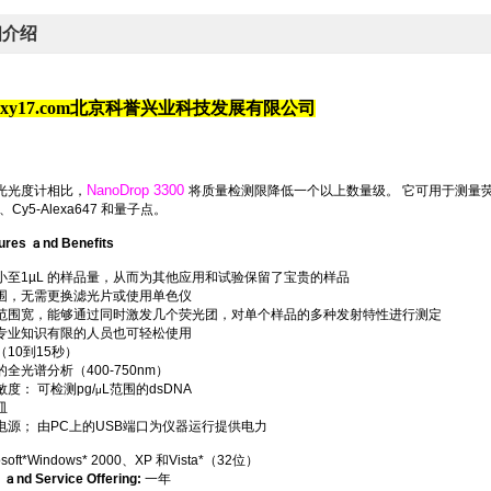
细介绍
kyxy17.com北京科誉兴业科技发展有限公司
NanoDrop 3300
光光度计相比，
将质量检测限降低一个以上数量级。 它可用于测量荧光团和试剂
55、Cy5-Alexa647 和量子点。
ures ａnd Benefits
小至1µL 的样品量，从而为其他应用和试验保留了宝贵的样品
围，无需更换滤光片或使用单色仪
范围宽，能够通过同时激发几个荧光团，对单个样品的多种发射特性进行测定
专业知识有限的人员也可轻松使用
10到15秒）
全光谱分析（400-750nm）
度： 可检测pg/
L范围的dsDNA
μ
皿
电源； 由PC上的USB端口为仪器运行提供电力
soft*Windows* 2000、XP 和Vista*（32位）
 ａnd Service Offering:
一年