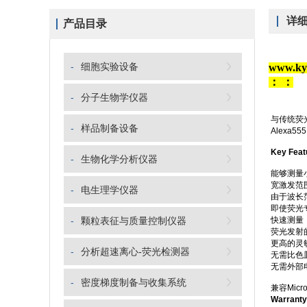
详
产品目录
-
细胞实验设备
www.
：
：
-
分子生物学仪器
与传统荧
-
样品制备设备
Alexa5
Key Feat
-
生物化学分析仪器
能够测量
宽激发范
-
电生理学仪器
由于波长
即使荧光
-
颗粒表征与质量控制仪器
快速测量（
荧光发射的
更高的灵敏
-
分析超速离心-荧光检测器
无需比色
无需外部
-
密度梯度制备与收集系统
兼容Micro
Warranty