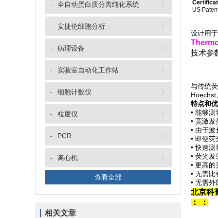
Certifica
-
全自动蛋白质分离纯化系统
US Paten
-
安捷伦细胞分析
设计用于
Therm
-
病理设备
技术参
-
实验室自动化工作站
与传统荧
-
细胞计数仪
Hoechs
特点和优
• 能够
-
粒度仪
• 宽激
• 由于
-
PCR
• 即使
• 快速测
• 荧光发
-
离心机
• 更高的
• 无需
查看全部
• 无需
北京科
：
：
相关文章