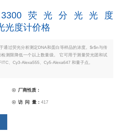
Drop 3300荧光分光光度
0分光光度计价格
00 设计用于通过荧光分析测定DNA和蛋白等样品的浓度。$r$n与传
 将质量检测限降低一个以上数量级。 它可用于测量荧光团和试
FITC、Cy3-Alexa555、Cy5-Alexa647 和量子点。
厂商性质：
访 问 量：
417