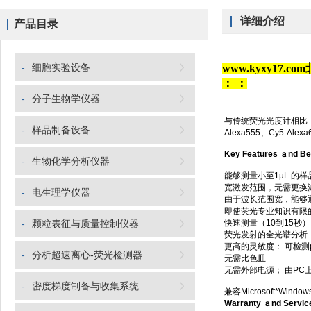
详细介绍
产品目录
-
细胞实验设备
www.kyxy17
：
：
-
分子生物学仪器
与传统荧光光度计相比
-
样品制备设备
Alexa555、Cy5-Ale
Key Features ａnd Be
-
生物化学分析仪器
能够测量小至1µL 的
宽激发范围，无需更换
-
电生理学仪器
由于波长范围宽，能够
即使荧光专业知识有限
-
颗粒表征与质量控制仪器
快速测量（10到15秒）
荧光发射的全光谱分析（4
更高的灵敏度： 可检测p
-
分析超速离心-荧光检测器
无需比色皿
无需外部电源； 由PC
-
密度梯度制备与收集系统
兼容Microsoft*Windo
Warranty ａnd Service