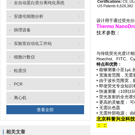
Certifications:
CE, UL
-
全自动蛋白质分离纯化系统
US Patents 6,628,382
-
安捷伦细胞分析
设计用于通过荧光分
Thermo NanoD
-
病理设备
技术参数：
-
实验室自动化工作站
与传统荧光光度计相
-
细胞计数仪
Hoechst、FITC、C
特点和优势：
• 能够测量小至1µ
-
粒度仪
• 宽激发范围，无
• 由于波长范围宽
-
PCR
• 即使荧光专业知
• 快速测量（10到1
• 荧光发射的全光谱分
-
离心机
• 更高的灵敏度： 可检
• 无需比色皿
查看全部
• 无需外部电源； 
北京科誉兴业科技
：
：
相关文章