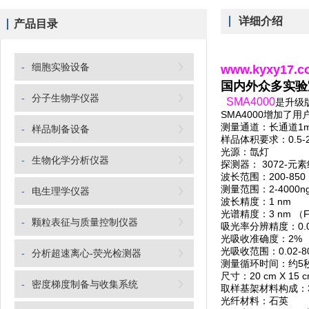
详细介绍
产品目录
-
细胞实验设备
www.kyxy1
国内外众多实验
-
分子生物学仪器
SMA4000
是升级
SMA4000增加了
测量通道：长通道1m
-
样品制备设备
样品体积要求：0.5-2.
光源：氙灯
-
生物化学分析仪器
探测器： 3072-元
波长范围：200-850 
测量范围：2-4000ng/
-
电生理学仪器
波长精度：1 nm
光谱精度：3 nm （FW
-
颗粒表征与质量控制仪器
吸光率分辨精度：0.
光吸收准确度：2% （at 
光吸收范围：0.02-
-
分析超速离心-荧光检测器
测量循环时间：约5
尺寸：20 cm X 15 cm
-
密度梯度制备与收集系统
取样基架材料构成：3
光纤材料：石英