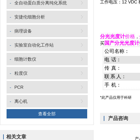
工作电压：12 VDC
-
全自动蛋白质分离纯化系统
-
安捷伦细胞分析
-
病理设备
分光光度计
价格
，
国产
分光光度计
买
-
实验室自动化工作站
公司名称：
-
细胞计数仪
电
话：
传
真：
-
粒度仪
联
系
人：
手
机：
-
PCR
*此产品仅用于科研
-
离心机
查看全部
产品咨询
相关文章
产