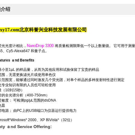
细介绍
kyxy17.com北京科誉兴业科技发展有限公司
NanoDrop 3300
荧光光度计相比，
将质量检测限降低一个以上数量级。 它可用于测量荧光团和试
555、Cy5-Alexa647 和量子点。
atures ａnd Benefits
量小至1µL 的样品量，从而为其他应用和试验保留了宝贵的样品
范围，无需更换滤光片或使用单色仪
长范围宽，能够通过同时激发几个荧光团，对单个样品的多种发射特性进行测定
光专业知识有限的人员也可轻松使用
（10到15秒）
的全光谱分析（400-750nm）
μ
敏度： 可检测pg/
L范围的dsDNA
色皿
部电源； 由PC上的USB端口为仪器运行提供电力
osoft*Windows* 2000、XP 和Vista*（32位）
ty ａnd Service Offering: