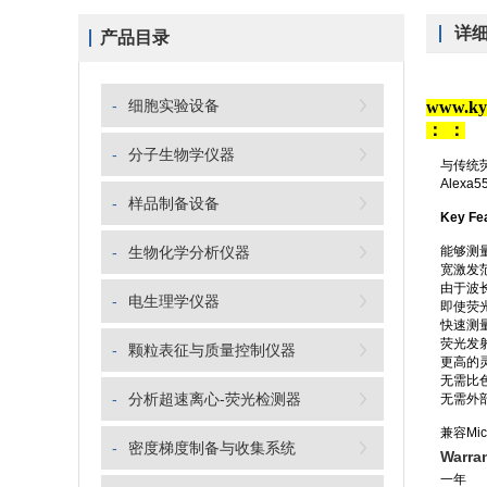
详
产品目录
-
细胞实验设备
www.
：
：
-
分子生物学仪器
与传统
Alexa
-
样品制备设备
Key Fe
-
生物化学分析仪器
能够测
宽激发
由于波
-
电生理学仪器
即使荧
快速测量
荧光发射
-
颗粒表征与质量控制仪器
更高的灵
无需比
-
分析超速离心-荧光检测器
无需外
兼容Micr
-
密度梯度制备与收集系统
Warran
一年