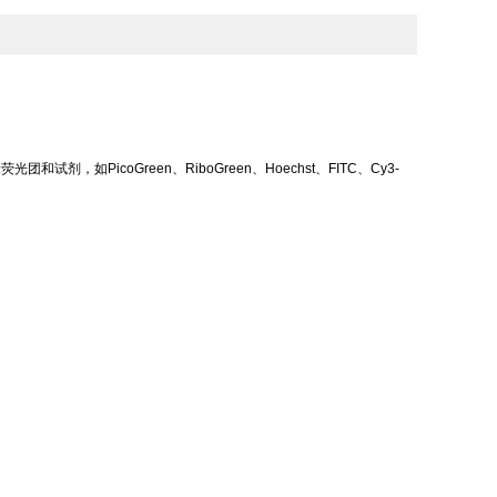
剂，如PicoGreen、RiboGreen、Hoechst、FITC、Cy3-