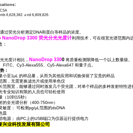
ications:
/CSA
nts 6,628,382 ａnd 6,809,826.
通过荧光分析测定DNA和蛋白等样品的浓度。
o NanoDrop 3300 荧光分光光度计
利用技术，可在很宽光谱范围内
数：
NanoDrop 330
0
光光度计相比，
将质量检测限降低一个以上数量级。 它可
t、FITC、Cy3-Alexa555、Cy5-Alexa647 和量子点。
势：
测量小至1µL 的样品量，从而为其他应用和试验保留了宝贵的样品
发范围，无需更换滤光片或使用单色仪
波长范围宽，能够通过同时激发几个荧光团，对单个样品的多种发射特性进
荧光专业知识有限的人员也可轻松使用
量（10到15秒）
射的全光谱分析（400-750nm）
灵敏度： 可检测pg/μL范围的dsDNA
比色皿
外部电源； 由PC上的USB端口为仪器运行提供电力
誉兴业科技发展有限公司