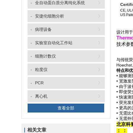
-
全自动蛋白质分离纯化系统
Certif
CE, UL
US Pate
-
安捷伦细胞分析
-
病理设备
设计用于
Therm
-
实验室自动化工作站
技术参
-
细胞计数仪
与传统荧
Hoechs
-
粒度仪
特点和优
• 能够
• 宽激
-
PCR
• 由于
• 即使
-
离心机
• 快速测
• 荧光发
• 更高的
查看全部
• 无需
• 无需
北京科
相关文章
：
：