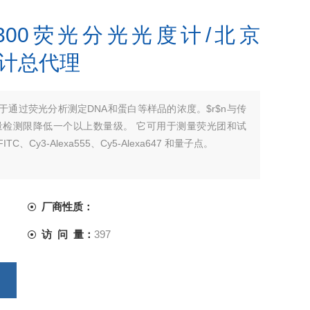
op 3300荧光分光光度计/北京
度计总代理
00 设计用于通过荧光分析测定DNA和蛋白等样品的浓度。$r$n与传
 将质量检测限降低一个以上数量级。 它可用于测量荧光团和试
FITC、Cy3-Alexa555、Cy5-Alexa647 和量子点。
厂商性质：
访 问 量：
397