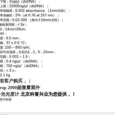
2ng/μl（dsDNA）
下限：
；
15000ng/μl（dsDNA）
上限：
；
0.002 absorbance （1mm
）
率精确度：
光程
；
2%（at 0.76 at 257 nm）
率准确性：
；
0.02-300 （
10mm
）
率范围：
相当于
光程
；
< 5s
酸检测周期：
；
14cm×20cm
积：
。
量时：
8.5 mm
度：
；
37 ± 0.5 °C
确，
；
: 150 – 850 rpm;
度
1
2
5
10mm
径可供选择，分别为
，
，
，
；
0.002 – 1.5
范围：
；
0.4 ng/μl （dsDNA）
限：
；
750 ng/μl （dsDNA）
限：
；
< 3 s
间：
；
2.1 kg.
老客户购买，：
rop 2000
超微量紫外
分光光度计
北京科誉兴业为您提供，！
仅用于科研