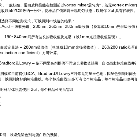
vortex mixer
vortex mixer
要求，一般核酸、蛋白质样品能在检测前以
震匀为*，若无
55?C
2ul
则改以
加热约一分钟，使样品在侦测前呈现均匀状态，以确保
具有代表性
时选择不同检测模式，可以得到zui快速的结果：
c Acid –
230nm, 260nm, 280nm
（
10mm
吸收光谱、
吸收值
换算成
光径吸收值
s – 190~840nm
（
1mm
）
间所有波长的吸收值及光谱
以
光径吸收值呈现
。
– 280nm
（
10mm
）
260/280 ratio
蛋白质定量法
吸收值
换算成
光径吸收值
、
及蛋
tinction coefficient）
方可计算。
Bradford
Lowry –
及
依不同呈色剂提供不同波长吸收值结果，自动画出标准曲线并
BCA
Bradford
Lowry
检测模式目前提供
、
及
三种常见定量呈色剂，因呈色剂随时间会
，以得到良好的标准曲线。每个标准曲线zui多可有七个标准品，每个标准品zui多可
2ul
质时样品体积需使用
，每个样品检测后需以
s
纸
）
0
回，以避免呈色剂与蛋白质的残留。