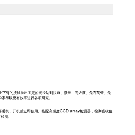
上下臂的接触拉出固定的光径达到快速、微量、高浓度、免石英管、免
学家得以更有效率进行各项研究。
CCD array
要暖机，开机后立即使用。搭配高感度
检测器，检测吸收值
可检测。