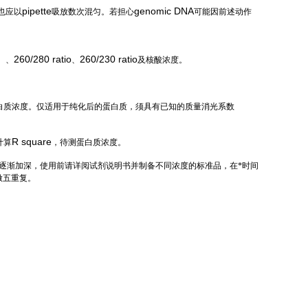
pipette
genomic DNA
也应以
吸放数次混匀。若担心
可能因前述动作
。
）
260/280 ratio
260/230 ratio
、
、
及核酸浓度。
白质浓度。仅适用于纯化后的蛋白质，须具有已知的质量消光系数
R square
计算
，待测蛋白质浓度。
逐渐加深，使用前请详阅试剂说明书并制备不同浓度的标准品，在*时间
做五重复。