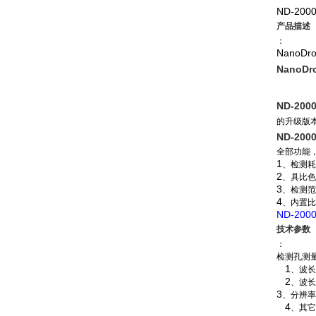
ND-200
产品描述
：
NanoDr
NanoDr
ND-200
的升级版
ND-200
全部功能
1
、检测耗
2
、具比色
3
、检测范
4
、内置比
ND-200
技术参数
：
检测孔测
1
、波长
2
、波长
3
、分辨率
4
、其它