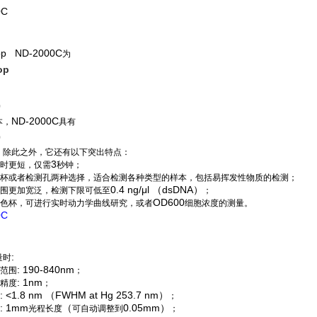
0C
op
ND-2000C
为
op
0
ND-2000C
本，
具有
0
，除此之外，它还有以下突出特点：
3
时更短，仅需
秒钟；
杯或者检测孔两种选择，适合检测各种类型的样本，包括易挥发性物质的检测；
0.4 ng/μl （dsDNA）
围更加宽泛，检测下限可低至
；
OD600
色杯，可进行实时动力学曲线研究，或者
细胞浓度的测量。
0C
:
量时
: 190-840nm
范围
；
: 1nm
精度
；
: <1.8 nm （FWHM at Hg 253.7 nm）
；
: 1mm
（
0.05mm）
光程长度
可自动调整到
；