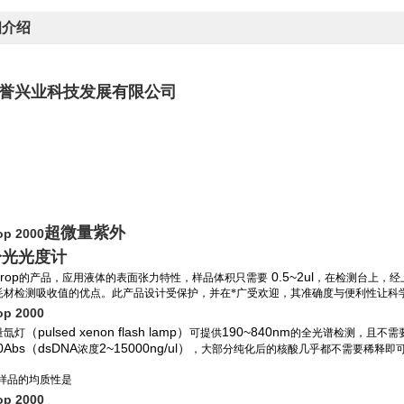
细介绍
誉兴业科技发展有限公司
超微量紫外
op 2000
分光光度计
rop
0.5~2ul
的产品，应用液体的表面张力特性，样品体积只需要
，在检测台上，经
耗材检测吸收值的优点。此产品设计受保护，并在*广受欢迎，其准确度与便利性让科
op 2000
（pulsed xenon flash lamp）
190~840nm
量氙灯
可提供
的全光谱检测，且不需
0Abs（dsDNA
2~15000ng/ul）
浓度
，大部分纯化后的核酸几乎都不需要稀释即
样品的均质性是
op 2000