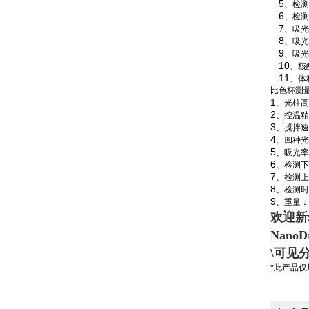
5
、检测
6
、检测
7
、吸光
8
、吸光
9
、吸光
10
、核
11
、体
比色杯测
1
、光柱高
2
、控温精
3
、搅拌速
4
、四种光
5
、吸光率
6
、检测下
7
、检测上
8
、检测时
9
、重量：
欢迎新
NanoD
\
可见
*此产品