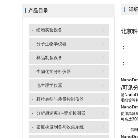
详
产品目录
-
细胞实验设备
北京科
-
分子生物学仪器
：
-
样品制备设备
：
-
生物化学分析仪器
NanoDr
-
电生理学仪器
可见
\
NanoD
是
-
颗粒表征与质量控制仪器
毛细管等
NanoDr
-
分析超速离心-荧光检测器
使用高能
30
可高达
-
密度梯度制备与收集系统
待测
NanoDr