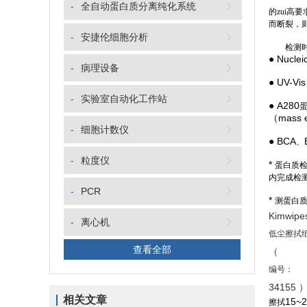
-
全自动蛋白质分离纯化系统
的zui高
而断裂，
-
安捷伦细胞分析
检测
● Nuclei
-
病理设备
● UV-Vi
-
实验室自动化工作站
● A280
（mass ex
-
细胞计数仪
● BCA
、
-
粒度仪
*
蛋白质
内完成检测
-
PCR
*
测蛋白
Kimwipe
-
离心机
低尘擦拭
查看全部
（
编号：
34155 
相关文章
15~2
擦拭