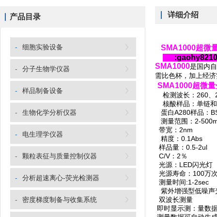
详细介绍
产品目录
-
细胞实验设备
SMA1000超
:gaohy821
SMA1000
是国内自
-
分子生物学仪器
需比色杯，加上经济
SMA1000超微
-
样品制备设备
检测波长：260、28
核酸样品：单链和双
-
生物化学分析仪器
蛋白A280样品：BSA
测量范围：2-500mg
带宽：2nm
-
电生理学仪器
精度：0.1Abs
样品量：0.5-2ul
-
颗粒表征与质量控制仪器
C/V：2％
光源：LED闪光灯
光源寿命：100万
-
分析超速离心-荧光检测器
测量时间:1-2sec
紫外增强型低噪声
-
密度梯度制备与收集系统
双波长测量
即时显示测：量数