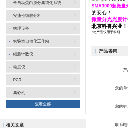
-
全自动蛋白质分离纯化系统
SMA3000超微
的安心！
-
安捷伦细胞分析
微量分光光度计
北京科誉兴业！
-
病理设备
*此产品仅用于科研
-
实验室自动化工作站
产品咨询
-
细胞计数仪
-
粒度仪
产
-
PCR
您的单
-
离心机
查看全部
您的姓
联系电
相关文章