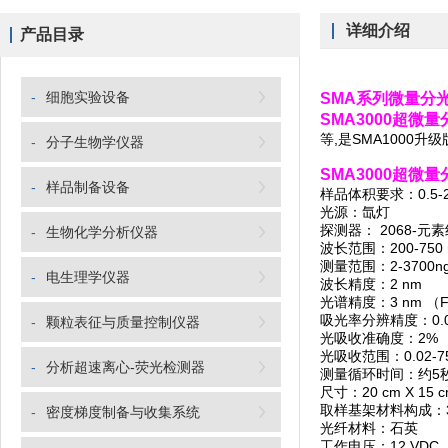
详细介绍
产品目录
-
细胞实验设备
SMA系列微量分
SMA3000超微
等,是SMA1000
升
级
-
分子生物学仪器
SMA3000超微
-
样品制备设备
样品体积要求：0.5-2.
光源：氙灯
探测器： 2068-元
-
生物化学分析仪器
波长范围：200-750 
测量范围：2-3700ng
-
电生理学仪器
波长精度：2 nm
光谱精度：3 nm （FW
吸光率分辨精度：0.
-
颗粒表征与质量控制仪器
光吸收准确度：2% （at 
光吸收范围：0.02-
-
分析超速离心-荧光检测器
测量循环时间：约5
尺寸：20 cm X 15 cm
取样基架材料构成：3
-
密度梯度制备与收集系统
光纤材料：石英
工作电压：12 VDC