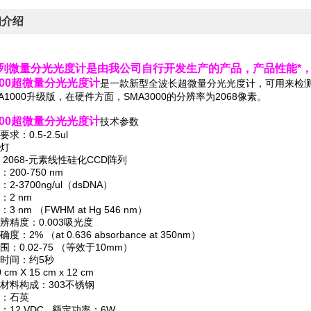
细介绍
系列微量分光光度计是由我公司自行开发生产的产品，产品性能*
000超微量分光光度计
是一款新型全波长超微量分光光度计，可用来检
A1000
升
级版，在硬件方面，SMA3000
的分辨率为2068像素。
000超微量分光光度计
技术参数
求：0.5-2.5ul
灯
 2068-元素线性硅化CCD阵列
200-750 nm
2-3700ng/ul（dsDNA）
：2 nm
 nm （FWHM at Hg 546 nm）
辨精度：0.003吸光度
：2% （at 0.636 absorbance at 350nm）
：0.02-75 （等效于10mm）
时间：约5秒
m X 15 cm x 12 cm
材料构成：303不锈钢
：石英
12 VDC
额定功率：6W