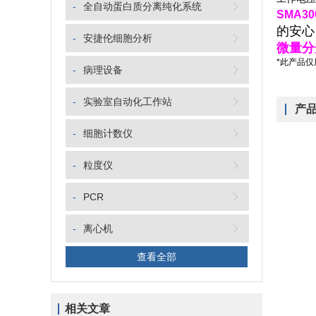
-
全自动蛋白质分离纯化系统
SMA3
的安心
-
安捷伦细胞分析
微量分
*此产品
-
病理设备
-
实验室自动化工作站
产
-
细胞计数仪
-
粒度仪
-
PCR
-
离心机
查看全部
相关文章