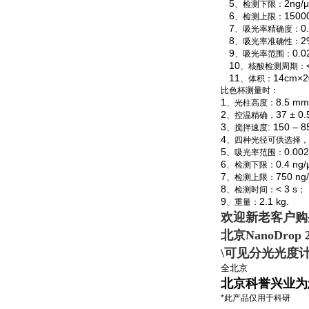
5
2ng/
、检测下限：
6
1500
、检测上限：
7
0
、吸光率精确度：
8
2
、吸光率准确性：
9
0.0
、吸光率范围：
10
、核酸检测周期：
11
14cm×2
、体积：
比色杯测量时：
1
8.5 mm
、光柱高度：
2
37 ± 0.
、控温精确，
3
: 150 – 8
、搅拌速度
4
、四种光径可供选择，
5
0.002
、吸光率范围：
6
0.4 ng
、检测下限：
7
750 ng
、检测上限：
8
< 3 s
、检测时间：
；
9
2.1 kg.
、重量：
欢迎新老客户购
北京NanoDrop 2
\
可见分光光度
全北京
北京科誉兴业为
*此产品仅用于科研