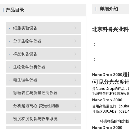
详细介绍
产品目录
-
细胞实验设备
北京科誉兴业科
-
分子生物学仪器
：
-
样品制备设备
：
-
生物化学分析仪器
超
NanoDrop 2000
-
电生理学仪器
可见分光光度
\
NanoDrop
是
的产品，
-
颗粒表征与质量控制仪器
毛细管等耗材检测吸收
NanoDrop 2000
-
分析超速离心-荧光检测器
（pulse
使用高能量氙灯
300Abs（dsD
可高达
-
密度梯度制备与收集系统
待测样品的均质性
NanoDrop 2000