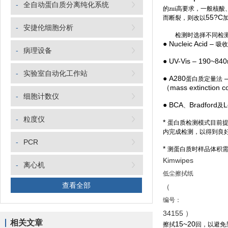
-
全自动蛋白质分离纯化系统
的zui高要求，一般核
55?C
而断裂，则改以
-
安捷伦细胞分析
检测时选择不同检测
● Nucleic Acid –
吸收
-
病理设备
● UV-Vis – 190~84
-
实验室自动化工作站
● A280
–
蛋白质定量法
（mass extinction co
-
细胞计数仪
● BCA
Bradford
L
、
及
-
粒度仪
*
蛋白质检测模式目前
内完成检测，以得到良好
-
PCR
*
测蛋白质时样品体积
Kimwipes
-
离心机
低尘擦拭纸
查看全部
（
编号：
34155 ）
相关文章
15~20
擦拭
回，以避免