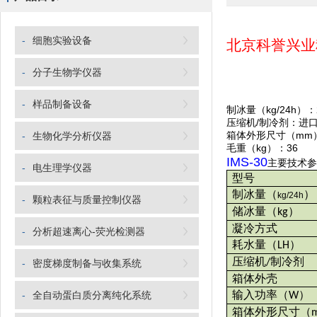
-
细胞实验设备
北京科誉兴业
-
分子生物学仪器
-
样品制备设备
制冰量（kg/24h）
压缩机/制冷剂：进口无
箱体外形尺寸（mm）：3
-
生物化学分析仪器
毛重（kg）：36
IMS-30
主要技术参
-
电生理学仪器
型号
制冰量
（
）
kg/24h
-
颗粒表征与质量控制仪器
储冰量
（
）
kg
凝冷方式
-
分析超速离心-荧光检测器
耗水量
（
）
LH
压缩机
制冷剂
/
-
密度梯度制备与收集系统
箱体外壳
输入功率
（
）
-
全自动蛋白质分离纯化系统
W
箱体外形尺寸
（