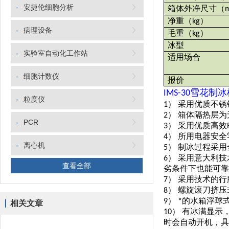
-
安捷伦细胞分析
箱体外净尺寸
（
净重
（
）
kg
-
病理设备
毛重
（
）
kg
冰型
-
实验室自动化工作站
适用场合
-
细胞计数仪
报价
IMS-30
雪花制冰
-
粒度仪
1） 采用优质不
2） 箱体隔热层
-
PCR
3） 采用优质高效
4） 所用电器安全
-
离心机
5） 制冰过程采
6） 采用意大利
查看全部
劣条件下也能可靠
7） 采用技术的
8） 螺旋滚刀挤
9） *的水箱浮
相关文章
10） 有冰满显
时会自动开机，具