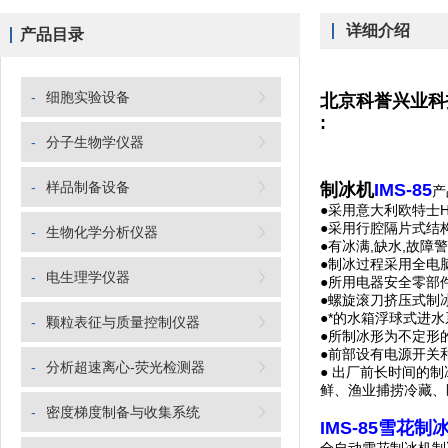
详细介绍
产品目录
-
细胞实验设备
北京科誉兴业科
:
-
分子生物学仪器
-
样品制备设备
制冰机
IMS-
85
产
●采用意大利欧特士H
●采用行腔隔片式结
-
生物化学分析仪器
●有冰满,缺水,故
●制冰过程采用全电
-
电生理学仪器
●所用电器安全零部件
●螺旋滚刀挤压式制
●*的水箱浮球式进
-
颗粒表征与质量控制仪器
●所制冰形为不定形的
●前部设有电源开关
-
分析超速离心-荧光检测器
● 出厂前长时间的
鲜、渔业捕捞冷藏、
-
密度梯度制备与收集系统
IMS-85雪花制