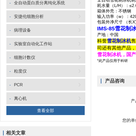
全自动雪花制冰机制冰量
-
全自动蛋白质分离纯化系统
耗水量（L/H）：≤2
箱体外壳：不锈钢
-
安捷伦细胞分析
输入功率（w）：420
包装外净尺寸 （长X
IMS-85雪花制
-
病理设备
产地：中国
科誉
雪花制冰机
售
-
实验室自动化工作站
司还有其他产品，
雪花制冰机，国产
-
细胞计数仪
*此产品仅用于科研
-
粒度仪
产品咨询
-
PCR
-
离心机
产
查看全部
您的单
相关文章