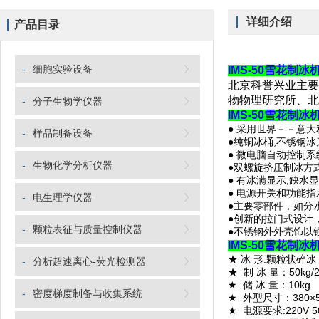
详细介绍
产品目录
-
细胞实验设备
IMS-50雪花制冰
北京科誉兴业主要
物物理研究所、北
-
分子生物学仪器
IMS-50雪花制冰
●
采用世界
－－
意大
-
样品制备设备
●
纯铜冰桶
,
不锈钢冰
●
微电脑自动控制系
-
生物化学分析仪器
●
双螺旋挤压制冰方
●
有冰满显示
,
缺水显
●
电源开关和功能指
-
电生理学仪器
●
主要零部件，如分
●
创新的拉门式设计
-
颗粒表征与质量控制仪器
●
不锈钢外外壳饰以
IMS-50雪花制冰
★ 冰 形:颗粒状碎冰
-
分析超速离心-荧光检测器
★
制
冰
量：
50kg/
★
储
冰
量：
10kg
-
密度梯度制备与收集系统
★
外型尺寸：
380×
★
电源要求
:220V 