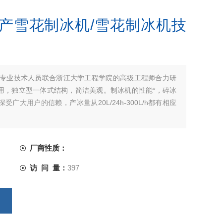
/国产雪花制冰机/雪花制冰机技
我司专业技术人员联合浙江大学工程学院的高级工程师合力研
用，独立型一体式结构，简洁美观。制冰机的性能*，碎冰
大用户的信赖，产冰量从20L/24h-300L/h都有相应
厂商性质：
访 问 量：
397