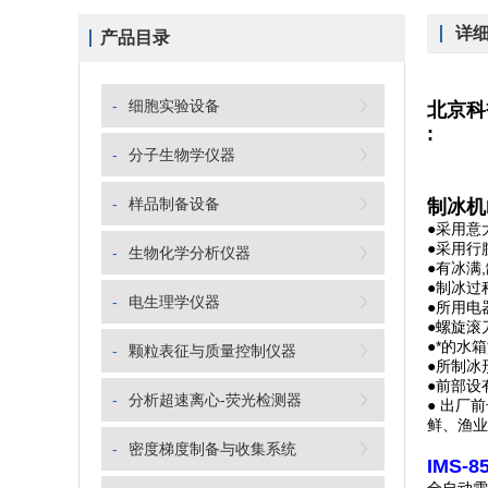
详
产品目录
-
细胞实验设备
北京科
:
-
分子生物学仪器
-
样品制备设备
制冰机
●采用意
●采用行
-
生物化学分析仪器
●有冰满
●制冰过
-
电生理学仪器
●所用电
●螺旋滚
●*的水
-
颗粒表征与质量控制仪器
●所制冰
●前部设
-
分析超速离心-荧光检测器
● 出厂
鲜、渔业
-
密度梯度制备与收集系统
IMS-