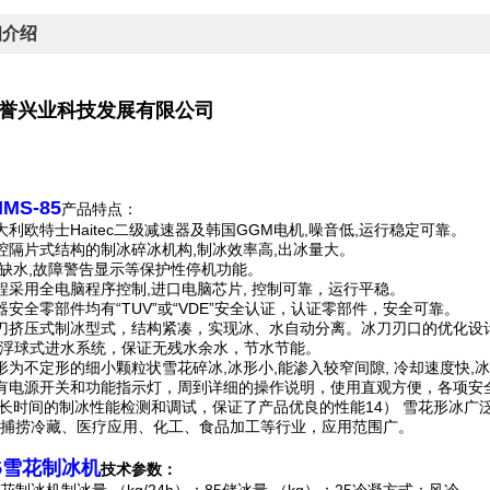
细介绍
誉兴业科技发展有限公司
IMS-
85
产品特点：
大利欧特士Haitec二级减速器及韩国GGM电机,噪音低,运行稳定可靠。
腔隔片式结构的制冰碎冰机构,制冰效率高,出冰量大。
,缺水,故障警告显示等保护性停机功能。
程采用全电脑程序控制,进口电脑芯片, 控制可靠，运行平稳。
器安全零部件均有“TUV”或“VDE”安全认证，认证零部件，安全可靠。
刀挤压式制冰型式，结构紧凑，实现冰、水自动分离。冰刀刃口的优化设
箱浮球式进水系统，保证无残水余水，节水节能。
形为不定形的细小颗粒状雪花碎冰,冰形小,能渗入较窄间隙, 冷却速度快,
有电源开关和功能指示灯，周到详细的操作说明，使用直观方便，各项安
前长时间的制冰性能检测和调试，保证了产品优良的性能14） 雪花形冰
捕捞冷藏、医疗应用、化工、食品加工等行业，应用范围广。
85雪花制冰机
技术参数：