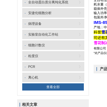
全自动雪
-
全自动蛋白质分离纯化系统
耗水量（L
箱体外壳
-
安捷伦细胞分析
输入功率
包装外净
IMS-
-
病理设备
产地：中
科誉
雪
-
实验室自动化工作站
司还有
雪花制
-
细胞计数仪
有限公司
*此产品
-
粒度仪
-
PCR
产
-
离心机
查看全部
相关文章