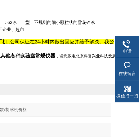
重（Kg）：62冰 型：不规则的细小颗粒状的雪花碎冰
工企业、超市
手机
公司保证在
小时内做出回应并给予解决。我公
.
24
电话
及其他各种实验室常规仪器
，
请您致电北京科誉兴业科技发展
在线留言
微信扫一扫