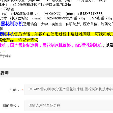
花制冰机制冰量 （kg/24h）：85储冰量 （kg）：25冷凝方式：风冷
/H）：≤2.0压缩机/制冷剂：进口无氟/R134a
：不锈钢
（w）：420箱体外形尺寸 （长X宽X高）（mm）：548X611X883
尺寸 （长X宽X高）（mm）：625×690×932净 重（Kg）：57毛 
85雪花制冰机
适用场合：大学、实验室、科研院所、医疗单位、制药化
国
花制冰机
售后承诺，如客户在使用过程中遇疑难问题，可我司
或
其他产品，请登录查询
冰机，国产雪花制冰机，雪花制冰机价格，IMS雪花制冰机
以
，
，
：
仅用于科研
品咨询
产品：
您的单位：