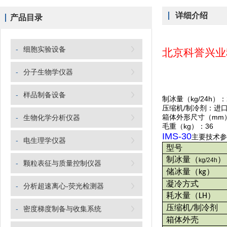
详细介绍
产品目录
-
细胞实验设备
北京科誉兴业
-
分子生物学仪器
-
样品制备设备
制冰量（kg/24h）
压缩机/制冷剂：进口无
箱体外形尺寸（mm）：3
-
生物化学分析仪器
毛重（kg）：36
IMS-30
主要技术参
-
电生理学仪器
型号
制冰量
（
）
kg/24h
-
颗粒表征与质量控制仪器
储冰量
（
）
kg
凝冷方式
-
分析超速离心-荧光检测器
耗水量
（
）
LH
压缩机
制冷剂
/
-
密度梯度制备与收集系统
箱体外壳