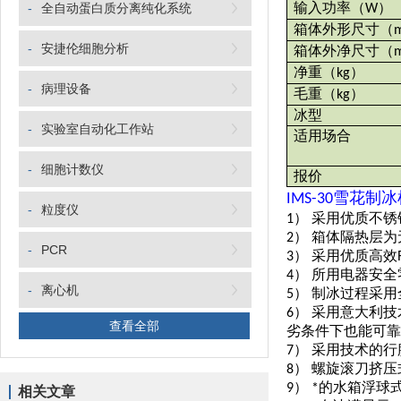
输入功率
（
）
-
全自动蛋白质分离纯化系统
W
箱体外形尺寸
（
-
安捷伦细胞分析
箱体外净尺寸
（
净重
（
）
kg
-
病理设备
毛重
（
）
kg
冰型
-
实验室自动化工作站
适用场合
-
细胞计数仪
报价
IMS-30
雪花制冰
-
粒度仪
1） 采用优质不
2） 箱体隔热层
-
PCR
3） 采用优质高效
4） 所用电器安全
-
离心机
5） 制冰过程采
6） 采用意大利
查看全部
劣条件下也能可靠
7） 采用技术的
8） 螺旋滚刀挤
9） *的水箱浮
相关文章