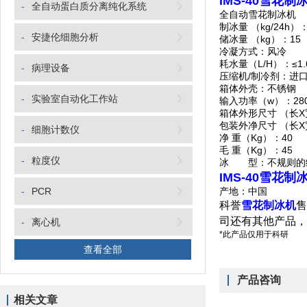
IMS-40雪花制
-
全自动蛋白质分离纯化系统
全自动雪花制冰机
制冰量 （kg/24h）：
-
安捷伦细胞分析
储冰量 （kg）：15
冷凝方式：风冷
耗水量（L/H）：≤1.
-
病理设备
压缩机/制冷剂：进口无
箱体外壳：不锈钢
-
实验室自动化工作站
输入功率（w）：28
箱体外形尺寸 （长X宽
包装外净尺寸 （长X宽
-
细胞计数仪
净 重（Kg）：40
毛 重（Kg）：45
-
粒度仪
冰 型：不规则的
IMS-40雪花制
-
PCR
产地：中国
科誉
雪花制冰机
售
司还有其他产品，
-
离心机
*此产品仅用于科研
查看全部
产品咨询
相关文章