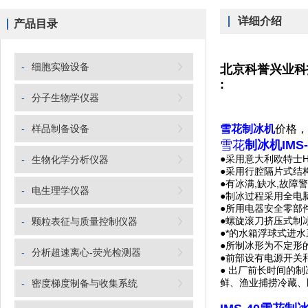
详细介绍
产品目录
-
细胞实验设备
北京科誉兴业科
:
-
分子生物学仪器
-
样品制备设备
雪花制冰机
价格，
雪花
制冰机
IMS
●采用意大利欧特士H
-
生物化学分析仪器
●采用行腔隔片式结
●有冰满,缺水,故
-
电生理学仪器
●制冰过程采用全电
●所用电器安全零部件
●螺旋滚刀挤压式制
-
颗粒表征与质量控制仪器
●*的水箱浮球式进
●所制冰形为不定形的
-
分析超速离心-荧光检测器
●前部设有电源开关
● 出厂前长时间的
鲜、渔业捕捞冷藏、
-
密度梯度制备与收集系统