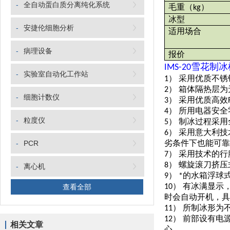
-
全自动蛋白质分离纯化系统
毛重
（
）
kg
冰型
-
安捷伦细胞分析
适用场合
-
病理设备
报价
IMS-20
雪花制冰
-
实验室自动化工作站
1） 采用优质不
2） 箱体隔热层
-
细胞计数仪
3） 采用优质高效
4） 所用电器安全
-
粒度仪
5） 制冰过程采
6） 采用意大利
-
PCR
劣条件下也能可靠
7） 采用技术的
8） 螺旋滚刀挤
-
离心机
9） *的水箱浮
查看全部
10） 有冰满显
时会自动开机，具
11） 所制冰形
12） 前部设有
相关文章