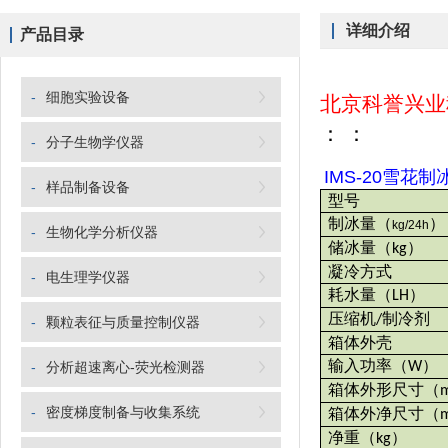
详细介绍
产品目录
-
细胞实验设备
北京科誉兴业
：
：
-
分子生物学仪器
IMS-20雪花制
-
样品制备设备
型号
制冰量
（
）
kg/24h
-
生物化学分析仪器
储冰量
（
）
kg
凝冷方式
-
电生理学仪器
耗水量
（
）
LH
压缩机
制冷剂
/
-
颗粒表征与质量控制仪器
箱体外壳
输入功率
（
）
-
分析超速离心-荧光检测器
W
箱体外形尺寸
（
-
密度梯度制备与收集系统
箱体外净尺寸
（
净重
（
）
kg