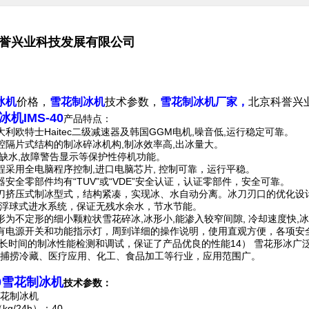
誉兴业科技发展有限公司
冰机
价格，
雪花制冰机
技术参数，
雪花制冰机厂家，
北京科誉兴
冰机
IMS-40
产品特点：
大利欧特士Haitec二级减速器及韩国GGM电机,噪音低,运行稳定可靠。
腔隔片式结构的制冰碎冰机构,制冰效率高,出冰量大。
,缺水,故障警告显示等保护性停机功能。
程采用全电脑程序控制,进口电脑芯片, 控制可靠，运行平稳。
器安全零部件均有“TUV”或“VDE”安全认证，认证零部件，安全可靠。
刀挤压式制冰型式，结构紧凑，实现冰、水自动分离。冰刀刃口的优化设
箱浮球式进水系统，保证无残水余水，节水节能。
形为不定形的细小颗粒状雪花碎冰,冰形小,能渗入较窄间隙, 冷却速度快,
有电源开关和功能指示灯，周到详细的操作说明，使用直观方便，各项安
前长时间的制冰性能检测和调试，保证了产品优良的性能14） 雪花形冰
捕捞冷藏、医疗应用、化工、食品加工等行业，应用范围广。
40雪花制冰机
技术参数：
花制冰机
kg/24h）：40