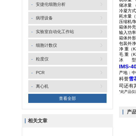
-
安捷伦细胞分析
储冰量 （
冷凝方式
耗水量（L
-
病理设备
压缩机/
箱体外壳
-
实验室自动化工作站
输入功率
箱体外形尺
包装外净尺
-
细胞计数仪
净 重（K
毛 重（K
-
粒度仪
冰 型
IMS-
-
PCR
产地：中
科誉
雪
司还有
-
离心机
*此产品
查看全部
产
相关文章