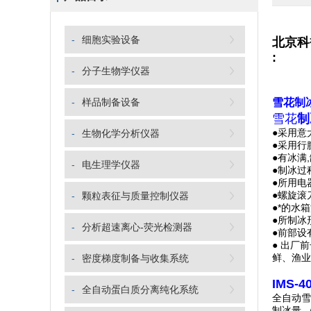
-
细胞实验设备
北京科
:
-
分子生物学仪器
-
样品制备设备
雪花制
雪花
制
●采用意
-
生物化学分析仪器
●采用行
●有冰满
-
电生理学仪器
●制冰过
●所用电
●螺旋滚
-
颗粒表征与质量控制仪器
●*的水
●所制冰
-
分析超速离心-荧光检测器
●前部设
● 出厂
鲜、渔业
-
密度梯度制备与收集系统
IMS-
-
全自动蛋白质分离纯化系统
全自动雪
制冰量 （