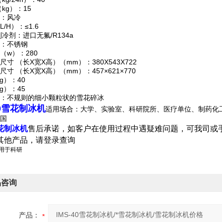
kg）：15
：风冷
/H）：≤1.6
制冷剂：进口无氟/R134a
：不锈钢
（w）：280
寸 （长X宽X高）（mm）：380X543X722
寸 （长X宽X高）（mm）：457×621×770
g）：40
g）：45
：不规则的细小颗粒状的雪花碎冰
40雪花制冰机
适用场合：大学、实验室、科研院所、医疗单位、制药化
国
花制冰机
售后承诺，如客户在使用过程中遇疑难问题，可我司
或
其他产品，请登录
查询
仅用于科研
品咨询
产品：