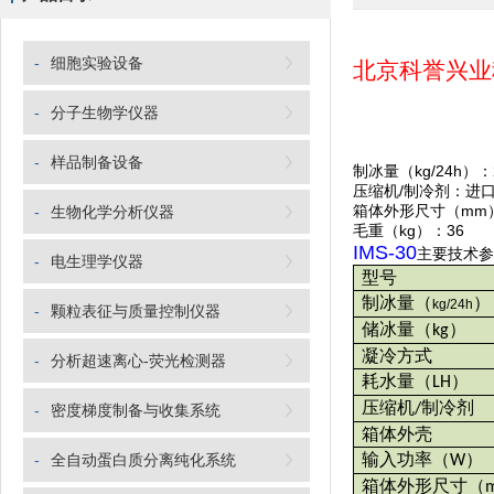
-
细胞实验设备
北京科誉兴业
-
分子生物学仪器
-
样品制备设备
制冰量（kg/24h）
压缩机/制冷剂：进口无
箱体外形尺寸（mm）：3
-
生物化学分析仪器
毛重（kg）：36
IMS-30
主要技术参
-
电生理学仪器
型号
制冰量
（
）
kg/24h
-
颗粒表征与质量控制仪器
储冰量
（
）
kg
凝冷方式
-
分析超速离心-荧光检测器
耗水量
（
）
LH
压缩机
制冷剂
/
-
密度梯度制备与收集系统
箱体外壳
输入功率
（
）
-
全自动蛋白质分离纯化系统
W
箱体外形尺寸
（