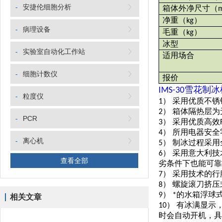
-
安捷伦细胞分析
箱体外净尺寸
（
净重
（
）
kg
-
病理设备
毛重
（
）
kg
冰型
-
实验室自动化工作站
适用场合
-
细胞计数仪
报价
IMS-30
雪花制冰
-
粒度仪
1） 采用优质不
2） 箱体隔热层
-
PCR
3） 采用优质高效
4） 所用电器安全
-
离心机
5） 制冰过程采
6） 采用意大利
查看全部
劣条件下也能可靠
7） 采用技术的
8） 螺旋滚刀挤
9） *的水箱浮
相关文章
10） 有冰满显
时会自动开机，具