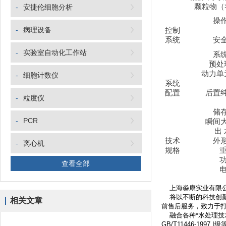
颗粒物（
-
安捷伦细胞分析
操
-
病理设备
控制
系统
安
-
实验室自动化工作站
系
预处
动力单
-
细胞计数仪
系统
配置
后置
-
粒度仪
储
-
PCR
瞬间
出
技术
外
-
离心机
规格
查看全部
上海淼康实业有限公
将以不断的科技创新
相关文章
前售后服务，致力于打
融合各种*水处理技术
GB/T11446-1