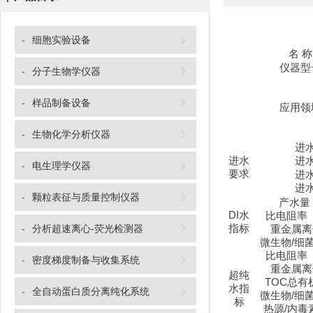
-
细胞实验设备
名
称
仪器型
-
分子生物学仪器
-
样品制备设备
应用领
-
生物化学分析仪器
进
进水
进
-
电生理学仪器
要求
进
进
-
颗粒表征与质量控制仪器
产水量
DI
水
比电阻率
-
分析超速离心-荧光检测器
指标
重金属离
微生物
/
细
比电阻率
-
密度梯度制备与收集系统
重金属离
超纯
TOC
总有
水指
-
全自动蛋白质分离纯化系统
微生物
/
细
标
热源
/
内毒