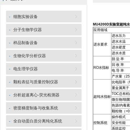
-
细胞实验设备
MU4200D实验室超纯
-
分子生物学仪器
应用领域
进水压力
进水水温
-
样品制备设备
进水要求
进水硬度
进水水质
-
生物化学分析仪器
脱 盐 率
回 收 率
RO水指标
-
电生理学仪器
电 导 率
产水量（2
-
颗粒表征与质量控制仪器
比电阻率（M
重金属离子（
TOC总有机
-
分析超速离心-荧光检测器
超纯水指标
微生物/细菌
热源/内毒素
-
密度梯度制备与收集系统
颗粒物（>0.
操作模式
-
全自动蛋白质分离纯化系统
控制系统
安全性能
系统监控