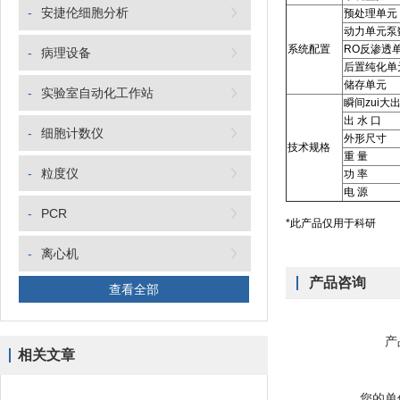
-
安捷伦细胞分析
预处理单元
动力单元泵
系统配置
RO反渗透
-
病理设备
后置纯化单
储存单元
-
实验室自动化工作站
瞬间zui大
出 水 口
-
细胞计数仪
外形尺寸
技术规格
重 量
-
粒度仪
功 率
电 源
-
PCR
*此产品仅用于科研
-
离心机
产品咨询
查看全部
产
相关文章
您的单