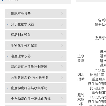
-
细胞实验设备
名
称
-
分子生物学仪器
仪器型
-
样品制备设备
应用领
-
生物化学分析仪器
进
-
电生理学仪器
进水
进
要求
进
进
-
颗粒表征与质量控制仪器
产水量
DI
水
比电阻率
-
分析超速离心-荧光检测器
指标
重金属离
微生物
/
细
-
密度梯度制备与收集系统
比电阻率
重金属离
超纯
TOC
总有
-
全自动蛋白质分离纯化系统
水指
微生物
/
细
标