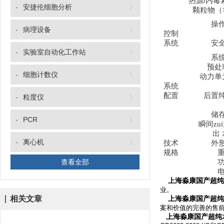
热源
/
内毒
-
安捷伦细胞分析
颗粒物（
操
-
病理设备
控制
系统
安
-
实验室自动化工作站
系
预处
-
细胞计数仪
动力单
系统
配置
后置
-
粒度仪
储
-
PCR
瞬间zu
出
-
离心机
技术
外
规格
查看全部
上海淼康国产超纯
业。
相关文章
上海淼康国产超纯
案和价值的完善的售前
上海淼康国产超纯