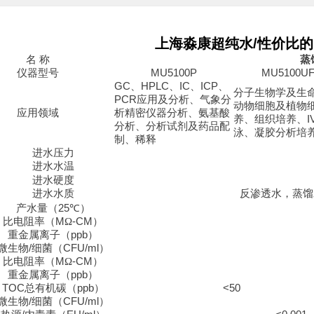
上海淼康超纯水/性价比
名
称
蒸
仪器型号
MU5100P
MU5100U
GC
、
HPLC
、
IC
、
ICP
、
分子生物学及生
PCR
应用及分析、气象分
动物细胞及植物
应用领域
析精密仪器分析、氨基酸
养、组织培养、
I
分析、分析试剂及药品配
泳、凝胶分析培
制、稀释
进水压力
进水水温
进水硬度
进水水质
反渗透水，蒸馏
产水量
（25
℃
）
比电阻率（
M
Ω
-CM
）
重金属离子
（ppb
）
微生物
/
细菌
（CFU/ml）
比电阻率（
M
Ω
-CM
）
重金属离子
（ppb
）
TOC
总有机碳（
ppb）
<50
微生物
/
细菌
（CFU/ml）