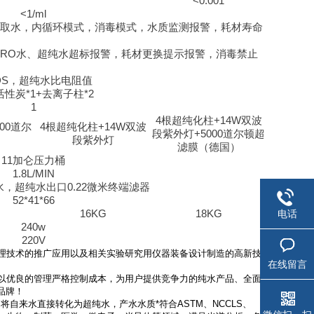
<0.001
<1/ml
取水，内循环模式，消毒模式，水质监测报警，耗材寿命
RO
水、超纯水超标报警，耗材更换提示报警，消毒禁止
DS
，超纯水比电阻值
活性炭
*1+
去离子柱
*2
1
4
根超纯化柱
+14W
双波
00
道尔
4
根超纯化柱
+14W
双波
段紫外灯
+5000
道尔顿超
段紫外灯
滤膜（德国）
11
加仑压力桶
1.8L/MIN
水，超纯水出口
0.22
微米终端滤器
52*41*66
16KG
18KG
电话
240w
220V
理技术的推广应用以及相关实验研究用仪器装备设计制造的高新技
在线留言
以优良的管理严格控制成本，为用户提供竞争力的纯水产品、全面
品牌！
自来水直接转化为超纯水，产水水质*符合ASTM、NCCLS、