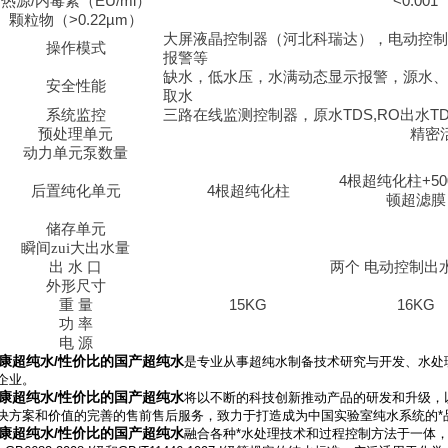
热源
/
内毒素
（EU/ml）
<0.001
颗粒物（
>0.22µm）
大屏液晶控制器（河北科瑞达），电动控制
操作模式
报警等
缺水，低水压，水满动态显示报警，源水、
安全性能
取水
系统监控
三路在线监测控制器，原水
TDS,RO
出水
T
预处理单元
精密
动力单元泵数量
4
根超纯化柱
+50
后置纯化单元
4
根超纯化柱
顿超滤膜
储存单元
瞬间zui大出水量
出
水
口
两个
电动控制出
外形尺寸
重
量
15KG
16KG
功
率
电
源
康超纯水/性价比的国产超纯水
是专业从事超纯水制备技术研究与开发、水处
企业。
康超纯水/性价比的国产超纯水
将以不断的科技创新推动产品的研发和升级，
决方案和价值的完善的售前售后服务，致力于打造成为中国实验室纯水系统的*
康超纯水/性价比的国产超纯水
融合各种*水处理技术和过程控制方法于一体，将