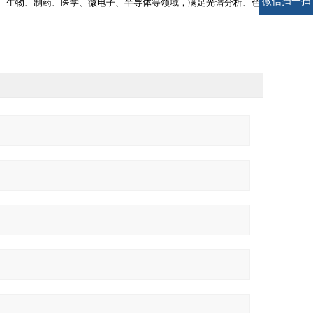
微信扫一扫
广泛适用于化学、生物、制药、医学、微电子、半导体等领域，满足光谱分析、色