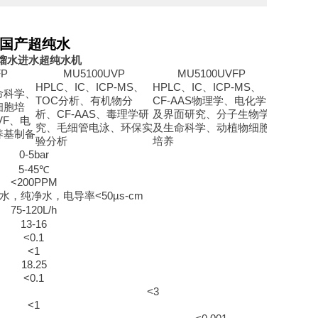
的国产超纯水
馏水进水超纯水机
FP
MU5100UVP
MU5100UVFP
HPLC
、
IC
、
ICP-MS
、
HPLC
、
IC
、
ICP-MS
、
命科学、
TOC
分析、有机物分
CF-AAS
物理学、电化学
细胞培
析、
CF-AAS
、毒理学研
及界面研究、分子生物学
VF
、电
究、毛细管电泳、环保实
及生命科学、动植物细胞
养基制备
验分析
培养
0-5bar
5-45
℃
<200PPM
水，纯净水，电导率
<50µs-cm
75-120L/h
13-16
<0.1
<1
18.25
<0.1
<3
<1