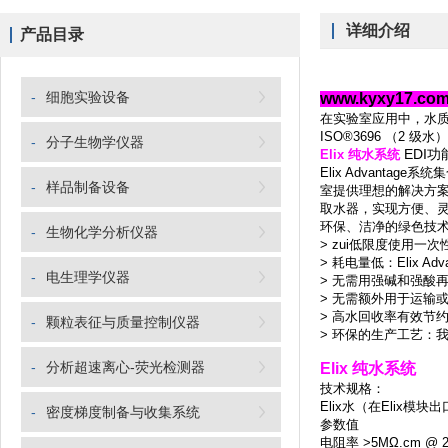
详细介绍
产品目录
-
细胞实验设备
www.kyxy17
在实验室应用中，水质的
ISO®3696 （2 
-
分子生物学仪器
EDI功
Elix 纯水系统
Elix Advanta
-
样品制备设备
室提供理想的解决方案
取水器，实现方便、
环保、洁净的绿色技
-
生物化学分析仪器
> zui低限度使用一
> 耗电量低：Elix A
-
电生理学仪器
> 无需用强碱和强酸
> 无需额外用于运输
> 高水回收率有效节
-
颗粒表征与质量控制仪器
> 环保的生产工艺：我们
-
分析超速离心-荧光检测器
Elix 纯水系统
技术规格：
Elix水（在Elix模块
-
密度梯度制备与收集系统
参数值
电阻率 >5MΩ.cm @ 2