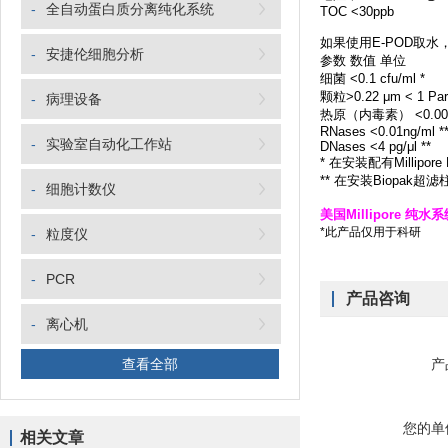
-
全自动蛋白质分离纯化系统
TOC <30ppb
如果使用E-POD取
-
安捷伦细胞分析
参数 数值 单位
细菌 <0.1 cfu/ml *
颗粒>0.22 μm < 1 Parti
-
病理设备
热原（内毒素） <0.001E
RNases <0.01ng/ml *
-
实验室自动化工作站
DNases <4 pg/μl **
* 在安装配有Millipo
** 在安装Biopak
-
细胞计数仪
美国Millipore
*此产品仅用于科研
-
粒度仪
-
PCR
产品咨询
-
离心机
查看全部
产
您的单
相关文章