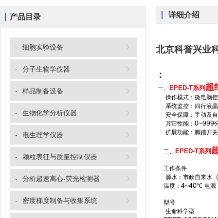
详细介绍
产品目录
-
细胞实验设备
北京科誉兴业
-
分子生物学仪器
：
超
EPED-T
系列
一、
-
样品制备设备
操作模式：微电脑控
系统监控：四行液晶
-
生物化学分析仪器
安全保障：手动及自
0~999
其它性能：
扩展功能：脚踏开关
-
电生理学仪器
EPED-T
系列
二、
-
颗粒表征与质量控制仪器
工作条件
（
源水：市政自来水
-
分析超速离心-荧光检测器
4~40
温度：
℃
电源
-
密度梯度制备与收集系统
型号
生命科学型