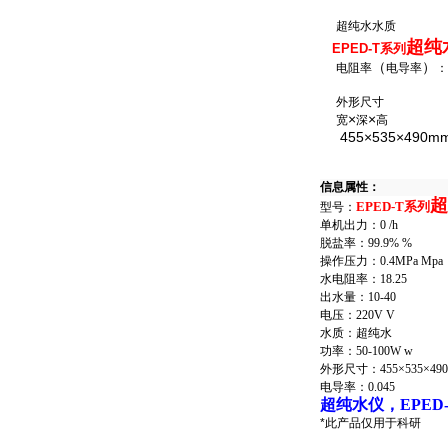
超纯水水质
超纯
EPED-T
系列
（
）
电阻率
电导率
：
外形尺寸
×
×
宽
深
高
455×535×490m
信息属性：
超
EPED-T
系列
型号：
单机出力：
0 /h
脱盐率：
99.9% %
操作压力：
0.4MPa Mpa
水电阻率：
18.25
出水量：
10-40
电压：
220V V
水质：超纯水
功率：
50-100W w
外形尺寸：
455×535×49
电导率：
0.045
超纯水仪，EPED
*此产品仅用于科研