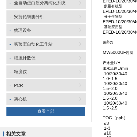
EPED-10/20/30/4
-
全自动蛋白质分离纯化系统
痕量有机型
EPED-10/20/30/4
-
安捷伦细胞分析
分子生物型
EPED-10/20/30/4
基础应用型
-
病理设备
EPED-10/20/30/4
紫外灯
-
实验室自动化工作站
MW5000UF
超滤
-
细胞计数仪
L/H
产水量
L/min
出水流速
-
粒度仪
10/20/30/40
1.0~1.5
10/20/30/40
-
PCR
1.5~2.0
10/20/30/40
1.5~2.0
-
离心机
10/20/30/40
1.5~2.5
查看全部
TOC（ppb）
≤3
1-3
≤10
相关文章