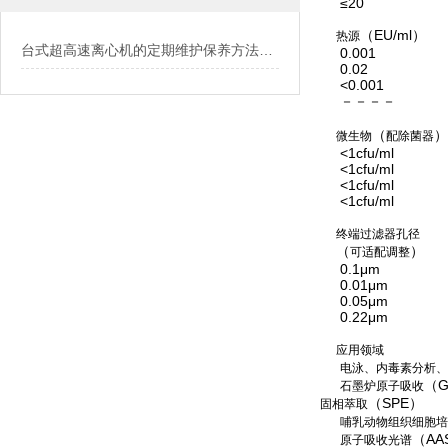
≤20
（EU/ml）
热源
台式超高速离心机的定期维护保养方法介绍
0.001
0.02
<0.001
－－－－
（
）
微生物
配除菌器
<1cfu/ml
<1cfu/ml
<1cfu/ml
<1cfu/ml
终端过滤器孔径
（
）
可适配调整
0.1μm
0.01μm
0.05μm
0.22μm
应用领域
电泳、内毒素分析、
（G
石墨炉原子吸收
（SPE）
固相萃取
哺乳动物组织细胞培
（AA
原子吸收光谱