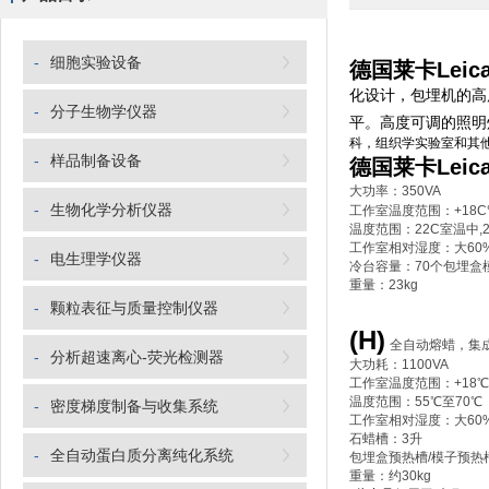
-
细胞实验设备
德国莱卡Leic
化设计，包埋机的高
-
分子生物学仪器
平。高度可调的照明
科，组织学实验室和其
-
样品制备设备
德国莱卡Leic
大功率：350VA
-
生物化学分析仪器
工作室温度范围：+18C
温度范围：22C室温中,
工作室相对湿度：大60
-
电生理学仪器
冷台容量：70个包埋盒
重量：23kg
-
颗粒表征与质量控制仪器
(H)
全自动熔蜡，集
-
分析超速离心-荧光检测器
大功耗：1100VA
工作室温度范围：+18℃
温度范围：55℃至70℃
-
密度梯度制备与收集系统
工作室相对湿度：大60
石蜡槽：3升
-
全自动蛋白质分离纯化系统
包埋盒预热槽/模子预热
重量：约30kg