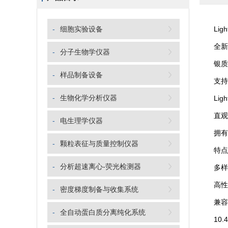
-
细胞实验设备
Ligh
全新研
-
分子生物学仪器
银质反
-
样品制备设备
支持梯
-
生物化学分析仪器
Ligh
直观的
-
电生理学仪器
拥有多
-
颗粒表征与质量控制仪器
特点
-
分析超速离心-荧光检测器
多样化
高性价
-
密度梯度制备与收集系统
兼容96
-
全自动蛋白质分离纯化系统
10.4