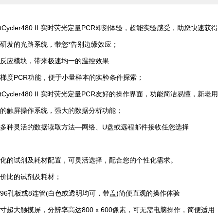
tCycler480 II 实时荧光定量PCR即刻体验，超能实验感受，助您快速
发的光路系统，带您*告别边缘效应；
应模块，带来极速均一的温控效果
度PCR功能，便于小量样本的实验条件探索；
tCycler480 II 实时荧光定量PCR友好的操作界面，功能简洁易懂，新
触屏操作系统，强大的数据分析功能；
种灵活的数据读取方法—网络、U盘或远程邮件接收任您选择
的试剂及耗材配置，可灵活选择，配合您的个性化需求。
比的试剂及耗材；
孔板或8连管(白色或透明均可，带盖)简便直观的操作体验
寸超大触摸屏，分辨率高达800 x 600像素，可无需电脑操作，简便适用