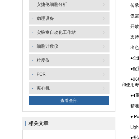
-
安捷伦细胞分析
传承Li
仅需40
-
病理设备
开放的
-
实验室自动化工作站
支持普通白
-
细胞计数仪
出色的
●全新高
-
粒度仪
●配置
-
PCR
●96根
和使用寿
-
离心机
●4重荧
查看全部
精准的
● Pe
相关文章
Light
●升温速