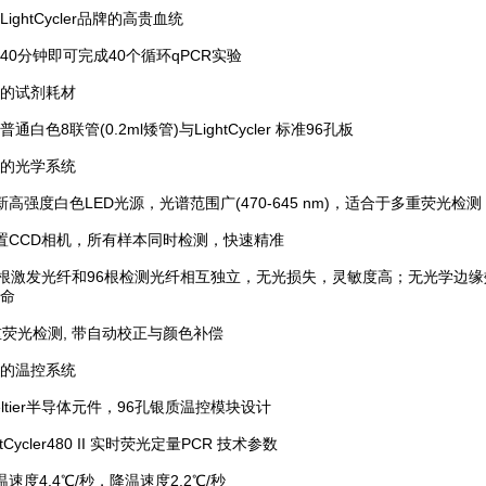
ghtCycler品牌的高贵血统
分钟即可完成40个循环qPCR实验
试剂耗材
色8联管(0.2ml矮管)与LightCycler 标准96孔板
光学系统
强度白色LED光源，光谱范围广(470-645 nm)，适合于多重荧光检
CCD相机，所有样本同时检测，快速精准
激发光纤和96根检测光纤相互独立，无光损失，灵敏度高；无光学边缘
命
光检测, 带自动校正与颜色补偿
温控系统
ltier半导体元件，96孔银质温控模块设计
Cycler480 II 实时荧光定量PCR 技术参数
度4.4℃/秒，降温速度2.2℃/秒