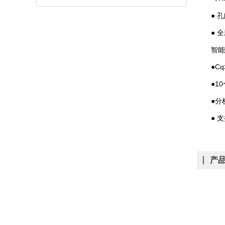
● 孔间
● 全新
智能的
●Cq均
●10
●分析模
● 支持
产