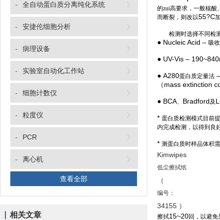
-
全自动蛋白质分离纯化系统
的zui高要求，一般核
55?C
而断裂，则改以
-
安捷伦细胞分析
检测时选择不同检测
● Nucleic Acid –
吸收
-
病理设备
● UV-Vis – 190~84
-
实验室自动化工作站
● A280
–
蛋白质定量法
（mass extinction co
-
细胞计数仪
● BCA
Bradford
L
、
及
-
粒度仪
*
蛋白质检测模式目前
内完成检测，以得到良好
-
PCR
*
测蛋白质时样品体积
Kimwipes
-
离心机
低尘擦拭纸
查看全部
（
编号：
34155 ）
相关文章
15~20
擦拭
回，以避免