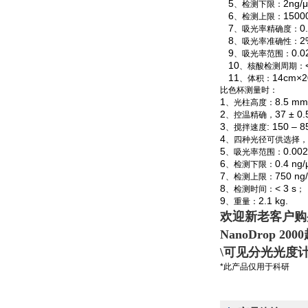
5
2ng/
、检测下限：
6
1500
、检测上限：
7
0
、吸光率精确度：
8
2
、吸光率准确性：
9
0.0
、吸光率范围：
10
、核酸检测周期：
11
14cm×2
、体积：
比色杯测量时：
1
8.5 mm
、光柱高度：
2
37 ± 0.
、控温精确，
3
: 150 – 8
、搅拌速度
4
、四种光径可供选择，
5
0.002
、吸光率范围：
6
0.4 ng
、检测下限：
7
750 ng
、检测上限：
8
< 3 s
、检测时间：
；
9
2.1 kg.
、重量：
欢迎新老客户购
NanoDrop 2000
\
可见分光光度
*此产品仅用于科研