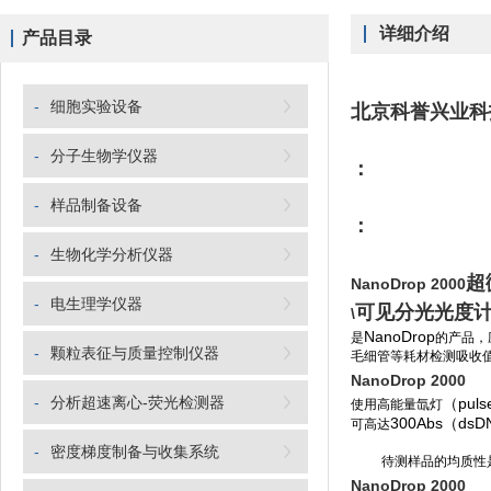
详细介绍
产品目录
-
细胞实验设备
北京科誉兴业科
-
分子生物学仪器
：
-
样品制备设备
：
-
生物化学分析仪器
超
NanoDrop 2000
-
电生理学仪器
可见分光光度
\
NanoDrop
是
的产品，
-
颗粒表征与质量控制仪器
毛细管等耗材检测吸收
NanoDrop 2000
-
分析超速离心-荧光检测器
（pulse
使用高能量氙灯
300Abs（dsD
可高达
-
密度梯度制备与收集系统
待测样品的均质性
NanoDrop 2000