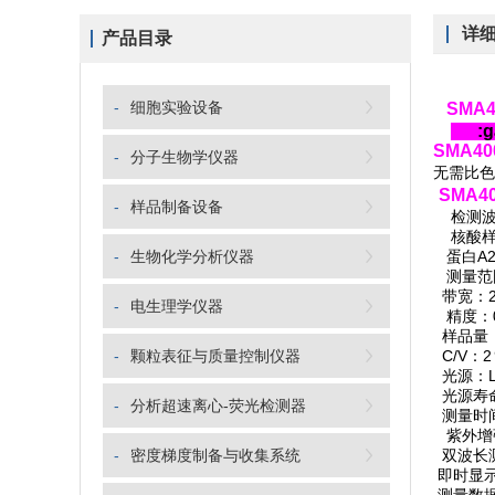
详
产品目录
-
细胞实验设备
SMA
:ga
SMA40
-
分子生物学仪器
无需比色
SMA
-
样品制备设备
检测波长
核酸样品
-
生物化学分析仪器
蛋白A28
测量范围：
带宽：2
-
电生理学仪器
精度：0.
样品量：0
-
颗粒表征与质量控制仪器
C/V：2
光源：L
光源寿命
-
分析超速离心-荧光检测器
测量时间:
紫外增
-
密度梯度制备与收集系统
双波长
即时显