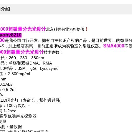
细介绍
4000超微量分光光度计
！
北京科誉兴业为您提供
ohy8210
00
是我公司自行开发、拥有自主知识产权的产品，是目前世界上的微量
SMA4000
杯，加上经济实惠，目前正逐渐成为实验室的常规仪器。
不
4000超微量分光光度计
技术参数：
：260、280、380nm
：单链和双链DMA、RMA
0样品：BSA、lgG、Lysozyme
2-500mg/ml
nm
1Abs
.5-2ul
％
ED闪光灯（寿命长，紫外透过强）
：100万次以上
1-2sec
强型低噪声光探测器
测量
示测：量数据