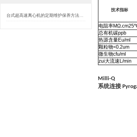
技术指标
台式超高速离心机的定期维护保养方法介绍
电阻率MΩ.cm25
总有机碳ppb
热源含量Eu/ml
颗粒物<0.2um
微生物cfu/ml
zui大流速L/min
Milli-Q
系统连接 Pyro