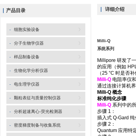
详细介绍
产品目录
-
细胞实验设备
Milli-Q
-
分子生物学仪器
系统系列
-
样品制备设备
Millipore 研发
的应用（例如 H
-
生物化学分析仪器
（25 °C 时是
Milli-Q
电阻率仪和
-
电生理学仪器
通过连接计算机界
Milli-Q
概念
-
颗粒表征与质量控制仪器
标准纯化步骤
Milli-Q
系列中的所
步骤 1：
-
分析超速离心-荧光检测器
插入式 Q-Ga
步骤 2：
-
密度梯度制备与收集系统
Quantum 应