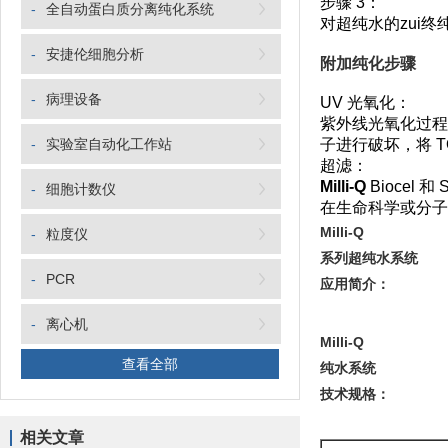
步骤 3：
-
全自动蛋白质分离纯化系统
对超纯水的zui终
-
安捷伦细胞分析
附加纯化步骤
-
病理设备
UV 光氧化：
紫外线光氧化过程（UV
-
实验室自动化工作站
子进行破坏，将 T
超滤：
Milli-Q
Biocel 
-
细胞计数仪
在生命科学或分子
Milli-Q
-
粒度仪
系列超纯水系统
-
PCR
应用简介：
-
离心机
Milli-Q
查看全部
纯水系统
技术规格：
相关文章